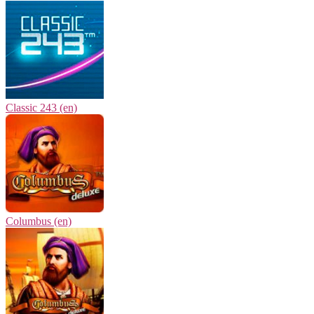
Classic 243 (en)
Columbus (en)