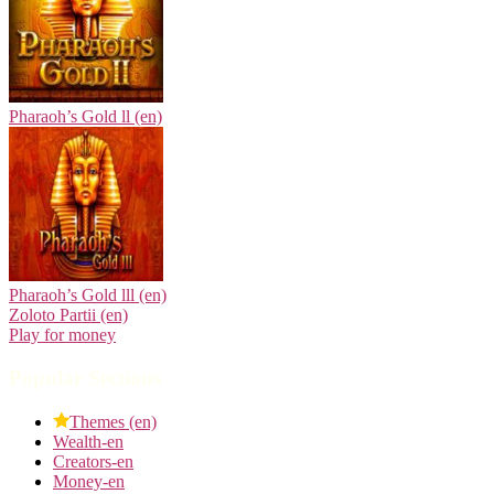
Pharaoh’s Gold ll (en)
Pharaoh’s Gold lll (en)
Zoloto Partii (en)
Play for money
Popular Sections
Themes (en)
Wealth-en
Creators-en
Money-en