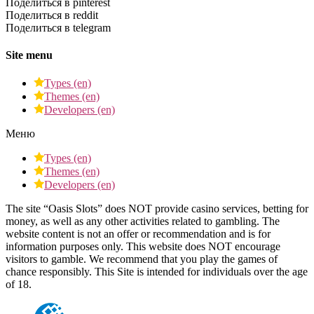
Поделиться в pinterest
Поделиться в reddit
Поделиться в telegram
Site menu
Types (en)
Themes (en)
Developers (en)
Меню
Types (en)
Themes (en)
Developers (en)
The site “Oasis Slots” does NOT provide casino services, betting for
money, as well as any other activities related to gambling. The
website content is not an offer or recommendation and is for
information purposes only. This website does NOT encourage
visitors to gamble. We recommend that you play the games of
chance responsibly. This Site is intended for individuals over the age
of 18.