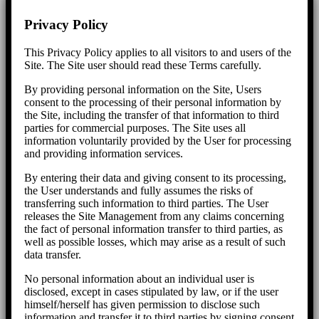
Privacy Policy
This Privacy Policy applies to all visitors to and users of the
Site. The Site user should read these Terms carefully.
By providing personal information on the Site, Users
consent to the processing of their personal information by
the Site, including the transfer of that information to third
parties for commercial purposes. The Site uses all
information voluntarily provided by the User for processing
and providing information services.
By entering their data and giving consent to its processing,
the User understands and fully assumes the risks of
transferring such information to third parties. The User
releases the Site Management from any claims concerning
the fact of personal information transfer to third parties, as
well as possible losses, which may arise as a result of such
data transfer.
No personal information about an individual user is
disclosed, except in cases stipulated by law, or if the user
himself/herself has given permission to disclose such
information and transfer it to third parties by signing consent