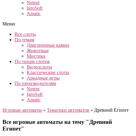
Netent
IgroSoft
Amatic
Меню
Все слоты
По темам
Драгоценные камни
Животные
Мистика
По типам слотов
Видеослоты
Классические слоты
Аркадные игры
По производителям
Netent
IgroSoft
Amatic
Игровые автоматы
»
Тематики автоматов
»
Древний Египет
Все игровые автоматы на тему "Древний
Египет"