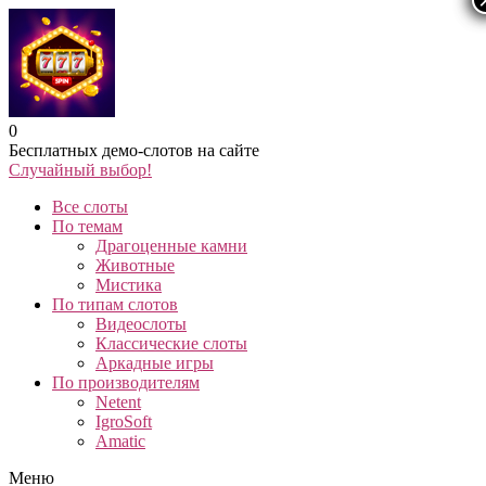
0
Бесплатных демо-слотов на сайте
Случайный выбор!
Все слоты
По темам
Драгоценные камни
Животные
Мистика
По типам слотов
Видеослоты
Классические слоты
Аркадные игры
По производителям
Netent
IgroSoft
Amatic
Меню