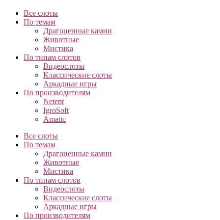
Все слоты
По темам
Драгоценные камни
Животные
Мистика
По типам слотов
Видеослоты
Классические слоты
Аркадные игры
По производителям
Netent
IgroSoft
Amatic
Все слоты
По темам
Драгоценные камни
Животные
Мистика
По типам слотов
Видеослоты
Классические слоты
Аркадные игры
По производителям