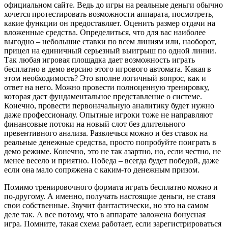
официальном сайте. Ведь до игры на реальные деньги обычно
хочется протестировать возможности аппарата, посмотреть,
какие функции он предоставляет. Оценить размер отдачи на
вложенные средства. Определиться, что для вас наиболее
выгодно – небольшие ставки по всем линиям или, наоборот,
прицел на единичный серьезный выигрыш по одной линии.
Так любая игровая площадка дает возможность играть
бесплатно в демо версию этого игрового автомата. Какая в
этом необходимость? Это вполне логичный вопрос, как и
ответ на него. Можно провести полноценную тренировку,
которая даст фундаментальное представление о системе.
Конечно, провести первоначальную аналитику будет нужно
даже профессионалу. Опытные игроки тоже не направляют
финансовые потоки на новый слот без длительного
превентивного анализа. Развлечься можно и без ставок на
реальные денежные средства, просто попробуйте поиграть в
демо режиме. Конечно, это не так азартно, но, если честно, не
менее весело и приятно. Победа – всегда будет победой, даже
если она мало сопряжена с каким-то денежным призом.
Помимо тренировочного формата играть бесплатно можно и
по-другому. А именно, получать настоящие деньги, не ставя
свои собственные. Звучит фантастически, но это на самом
деле так. А все потому, что в аппарате заложена бонусная
игра. Помните, такая схема работает, если зарегистрироваться