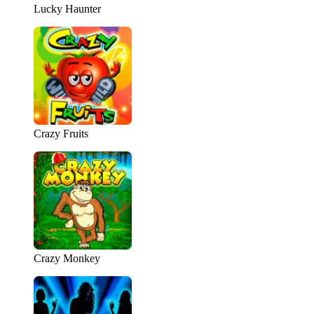
Lucky Haunter
Crazy Fruits
Crazy Monkey