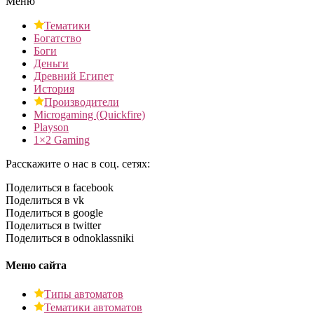
Меню
Тематики
Богатство
Боги
Деньги
Древний Египет
История
Производители
Microgaming (Quickfire)
Playson
1×2 Gaming
Расскажите о нас в соц. сетях:
Поделиться в facebook
Поделиться в vk
Поделиться в google
Поделиться в twitter
Поделиться в odnoklassniki
Меню сайта
Типы автоматов
Тематики автоматов