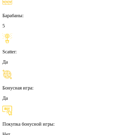
Барабаны:
5
Scatter:
Да
Бонусная игра:
Да
Покупка бонусной игры:
Нет