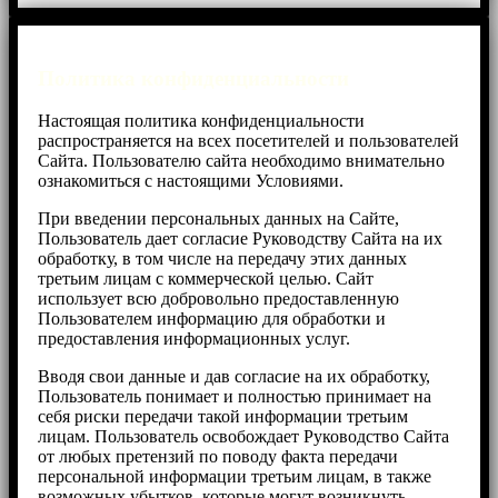
Политика конфиденциальности
Настоящая политика конфиденциальности
распространяется на всех посетителей и пользователей
Cайта. Пользователю сайта необходимо внимательно
ознакомиться с настоящими Условиями.
При введении персональных данных на Сайте,
Пользователь дает согласие Руководству Сайта на их
обработку, в том числе на передачу этих данных
третьим лицам с коммерческой целью. Cайт
использует всю добровольно предоставленную
Пользователем информацию для обработки и
предоставления информационных услуг.
Вводя свои данные и дав согласие на их обработку,
Пользователь понимает и полностью принимает на
себя риски передачи такой информации третьим
лицам. Пользователь освобождает Руководство Сайта
от любых претензий по поводу факта передачи
персональной информации третьим лицам, в также
возможных убытков, которые могут возникнуть