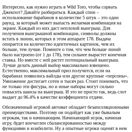
Интересно, как нужно играть в Wild Toro, чтобы сорвать
Джекпот? Давайте разбираться. Каждый спин –
использование барабанов в количестве 5 штук – это один
раунд, за который может выпасть желаемая комбинация на
экране. Каждый из них даст неплохой выигрыш. Для
получения выигрышной комбинации, символы должны
встать в линии, которых в этом аппарате 178. Выдача
опирается на количество идентичных картинок, чем их
больше, тем лучше. Помните о том, что чем больше линий
было настроено (от 1 до 178), тем сильнее вырастет конечная
ставка. Но вместе с ней растет потенциальный выигрыш.
Лучше делать данный выбор максимально взвешено.
Естественно, максимальный приз получится, если на
барабанах появились вайлды или другие крупные «персоны».
Умножение достигает сотен и тысяч раз. Стоит понимать, что
не только эти фигуры, но и иные наборы могут сильно
повысить шансы на выигрыш. И это не просто так, ведь слот
выдает до 96.4% в качестве коэффициента отдачи.
Обозначенный игровой автомат обладает безапелляционными
преимуществами. Поэтому он подойдет как уже бывалым
игрокам, так и начинающим. Начинающий игрок, начиная
игру, будет впечатлен сбалансированностью между
функциями и юзабилити. Ну а опытные игроки оценят в нем