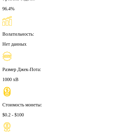
96.4%
Волатильность:
Нет данных
Размер Джек-Пота:
1000 xB
Стоимость монеты:
$0.2 - $100