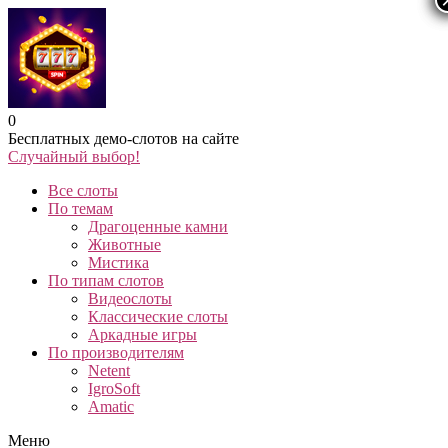
0
Бесплатных демо-слотов на сайте
Случайный выбор!
Все слоты
По темам
Драгоценные камни
Животные
Мистика
По типам слотов
Видеослоты
Классические слоты
Аркадные игры
По производителям
Netent
IgroSoft
Amatic
Меню