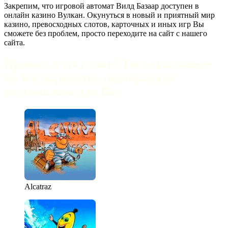
Закрепим, что игровой автомат Вилд Базаар доступен в
онлайн казино Вулкан. Окунуться в новый и приятный мир
казино, превосходных слотов, карточных и иных игр Вы
сможете без проблем, просто переходите на сайт с нашего
сайта.
Нравится этот слот? Тогда взгляните
на эти варианты, подобранные
персонально для Вас
Alcatraz