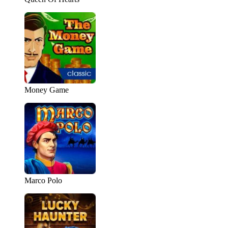
Money Game
Marco Polo