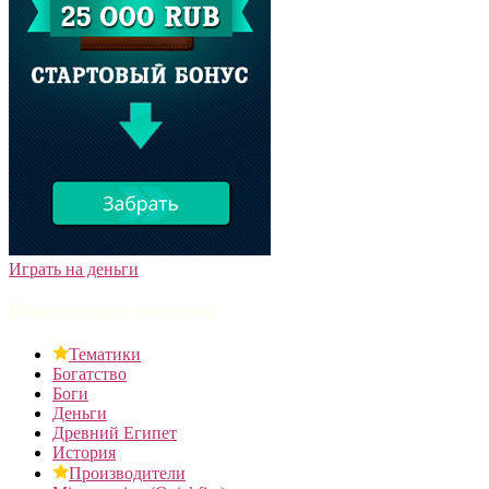
Играть на деньги
Популярные разделы
Тематики
Богатство
Боги
Деньги
Древний Египет
История
Производители