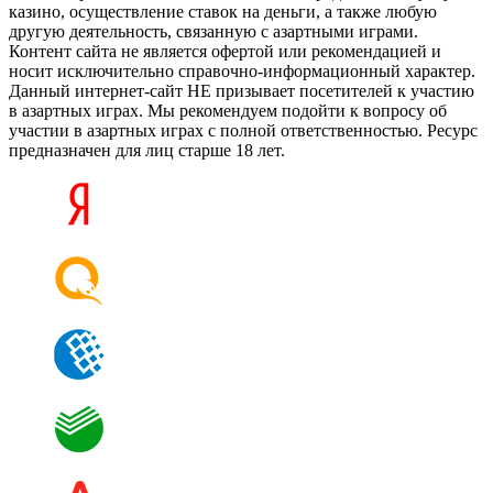
казино, осуществление ставок на деньги, а также любую
другую деятельность, связанную с азартными играми.
Контент сайта не является офертой или рекомендацией и
носит исключительно справочно-информационный характер.
Данный интернет-сайт НЕ призывает посетителей к участию
в азартных играх. Мы рекомендуем подойти к вопросу об
участии в азартных играх с полной ответственностью. Ресурс
предназначен для лиц старше 18 лет.