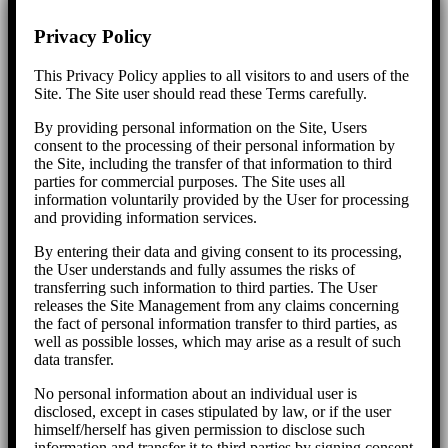
Privacy Policy
This Privacy Policy applies to all visitors to and users of the
Site. The Site user should read these Terms carefully.
By providing personal information on the Site, Users
consent to the processing of their personal information by
the Site, including the transfer of that information to third
parties for commercial purposes. The Site uses all
information voluntarily provided by the User for processing
and providing information services.
By entering their data and giving consent to its processing,
the User understands and fully assumes the risks of
transferring such information to third parties. The User
releases the Site Management from any claims concerning
the fact of personal information transfer to third parties, as
well as possible losses, which may arise as a result of such
data transfer.
No personal information about an individual user is
disclosed, except in cases stipulated by law, or if the user
himself/herself has given permission to disclose such
information and transfer it to third parties by signing consent