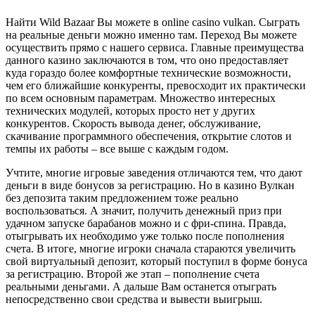
Найти Wild Bazaar Вы можете в online casino vulkan. Сыграть
на реальные деньги можно именно там. Переход Вы можете
осуществить прямо с нашего сервиса. Главные преимущества
данного казино заключаются в том, что оно предоставляет
куда гораздо более комфортные технические возможности,
чем его ближайшие конкуренты, превосходит их практически
по всем основным параметрам. Множество интересных
технических модулей, которых просто нет у других
конкурентов. Скорость вывода денег, обслуживание,
скачивание программного обеспечения, открытие слотов и
темпы их работы – все выше с каждым годом.
Учтите, многие игровые заведения отличаются тем, что дают
деньги в виде бонусов за регистрацию. Но в казино Вулкан
без депозита таким предложением тоже реально
воспользоваться. А значит, получить денежный приз при
удачном запуске барабанов можно и с фри-спина. Правда,
отыгрывать их необходимо уже только после пополнения
счета. В итоге, многие игроки сначала стараются увеличить
свой виртуальный депозит, который поступил в форме бонуса
за регистрацию. Второй же этап – пополнение счета
реальными деньгами. А дальше Вам останется отыграть
непосредственно свои средства и вывести выигрыш.