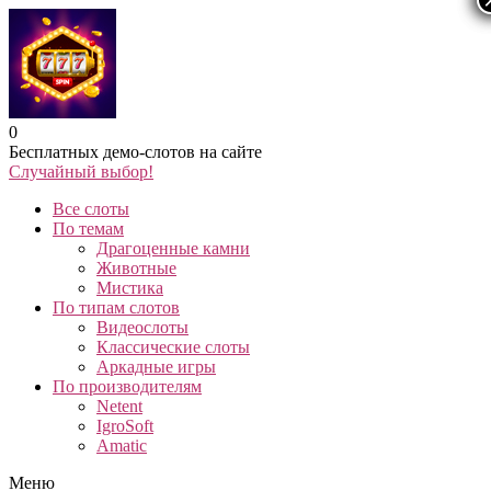
0
Бесплатных демо-слотов на сайте
Случайный выбор!
Все слоты
По темам
Драгоценные камни
Животные
Мистика
По типам слотов
Видеослоты
Классические слоты
Аркадные игры
По производителям
Netent
IgroSoft
Amatic
Меню