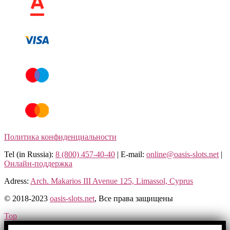
Политика конфиденциальности
Tel (in Russia):
8 (800) 457-40-40
| E-mail:
online@oasis-slots.net
|
Онлайн-поддержка
Adress:
Arch. Makarios III Avenue 125, Limassol, Cyprus
© 2018-2023
oasis-slots.net
, Все права защищены​
Top