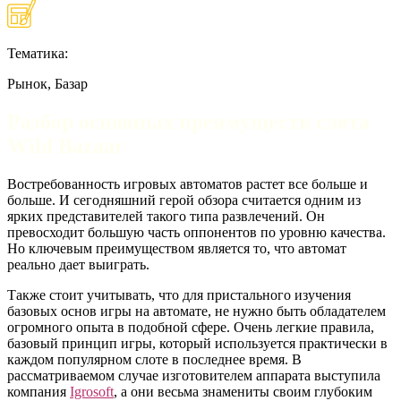
Тематика:
Рынок, Базар
Разбор основных преимуществ слота
Wild Bazaar
Востребованность игровых автоматов растет все больше и
больше. И сегодняшний герой обзора считается одним из
ярких представителей такого типа развлечений. Он
превосходит большую часть оппонентов по уровню качества.
Но ключевым преимуществом является то, что автомат
реально дает выиграть.
Также стоит учитывать, что для пристального изучения
базовых основ игры на автомате, не нужно быть обладателем
огромного опыта в подобной сфере. Очень легкие правила,
базовый принцип игры, который используется практически в
каждом популярном слоте в последнее время. В
рассматриваемом случае изготовителем аппарата выступила
компания
Igrosoft
, а они весьма знамениты своим глубоким