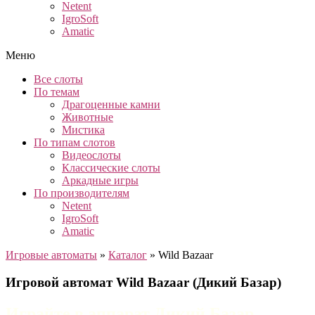
Netent
IgroSoft
Amatic
Меню
Все слоты
По темам
Драгоценные камни
Животные
Мистика
По типам слотов
Видеослоты
Классические слоты
Аркадные игры
По производителям
Netent
IgroSoft
Amatic
Игровые автоматы
»
Каталог
»
Wild Bazaar
Игровой автомат Wild Bazaar (Дикий Базар)
Играйте в аппарат Дикий Базар