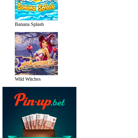
Banana Splash
Wild Witches