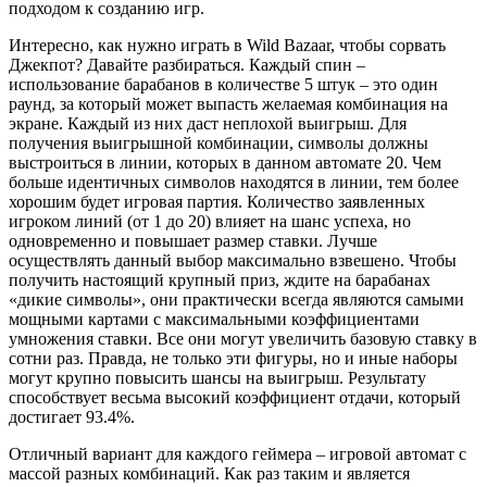
подходом к созданию игр.
Интересно, как нужно играть в Wild Bazaar, чтобы сорвать
Джекпот? Давайте разбираться. Каждый спин –
использование барабанов в количестве 5 штук – это один
раунд, за который может выпасть желаемая комбинация на
экране. Каждый из них даст неплохой выигрыш. Для
получения выигрышной комбинации, символы должны
выстроиться в линии, которых в данном автомате 20. Чем
больше идентичных символов находятся в линии, тем более
хорошим будет игровая партия. Количество заявленных
игроком линий (от 1 до 20) влияет на шанс успеха, но
одновременно и повышает размер ставки. Лучше
осуществлять данный выбор максимально взвешено. Чтобы
получить настоящий крупный приз, ждите на барабанах
«дикие символы», они практически всегда являются самыми
мощными картами с максимальными коэффициентами
умножения ставки. Все они могут увеличить базовую ставку в
сотни раз. Правда, не только эти фигуры, но и иные наборы
могут крупно повысить шансы на выигрыш. Результату
способствует весьма высокий коэффициент отдачи, который
достигает 93.4%.
Отличный вариант для каждого геймера – игровой автомат с
массой разных комбинаций. Как раз таким и является