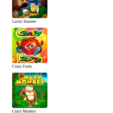
Lucky Haunter
Crazy Fruits
Crazy Monkey