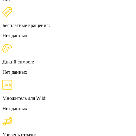
Бесплатные вращения:
Нет данных
Дикий символ:
Нет данных
Множитель для Wild:
Нет данных
Уровень отдачи: