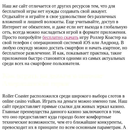
Наш же сайт отличается от других ресурсов тем, что для
бесплатной игры нет нужды создавать свой аккаунт.
Отдыхайте и играйте в свое удовольствие без различных
вложений и лишней волокиты. Еще учитывайте, доступ в
Интернет не обязателен, и даже если нет выхода в глобальную
сеть, всегда можно насладиться игрой в формате приложения.
Просто попробуйте
бесплатно скачать
игру Роллер Коастер на
свой телефон с операционной системой iOS или Андроид. В
любую секунду можно достать смартфон и начать азартное, но
бесплатное развлечение. И как, показывает практика, такие
приложения быстро становятся одними из самых актуальных
среди всех на смартфоне пользователя.
Как играть на деньги в автомат
Американские горки
Roller Coaster расположился среди широкого выбора слотов в
online casino vulkan. Играть на деньги можно именно там. Наш
сайт предоставляет прямые ссылки для живых зеркал казино.
Главные преимущества данного казино заключаются в том,
что оно предоставляет куда гораздо более комфортные
технические возможности, чем его ближайшие конкуренты,
превосходит их в принципе по всем основным параметрам. А