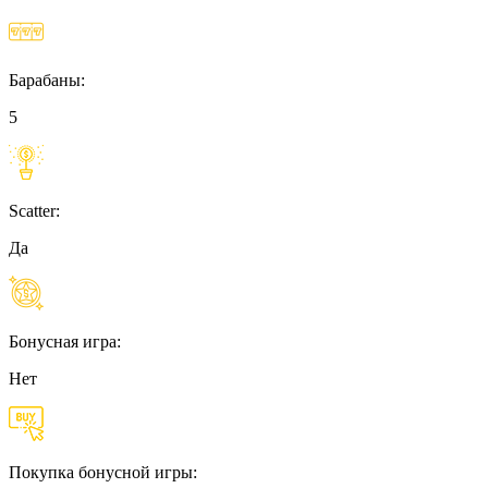
Барабаны:
5
Scatter:
Да
Бонусная игра:
Нет
Покупка бонусной игры: