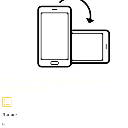
Основные характеристики слота
Roller Coaster
Линии:
9