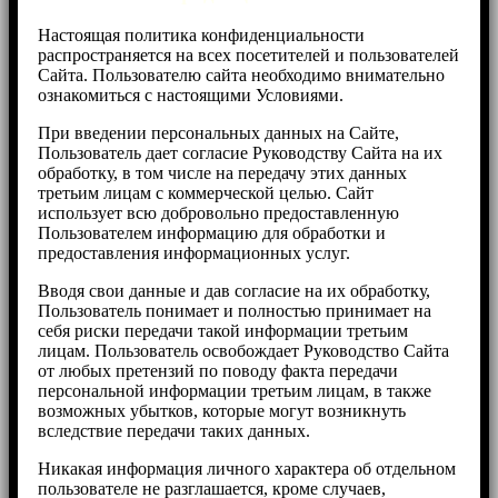
Настоящая политика конфиденциальности
распространяется на всех посетителей и пользователей
Cайта. Пользователю сайта необходимо внимательно
ознакомиться с настоящими Условиями.
При введении персональных данных на Сайте,
Пользователь дает согласие Руководству Сайта на их
обработку, в том числе на передачу этих данных
третьим лицам с коммерческой целью. Cайт
использует всю добровольно предоставленную
Пользователем информацию для обработки и
предоставления информационных услуг.
Вводя свои данные и дав согласие на их обработку,
Пользователь понимает и полностью принимает на
себя риски передачи такой информации третьим
лицам. Пользователь освобождает Руководство Сайта
от любых претензий по поводу факта передачи
персональной информации третьим лицам, в также
возможных убытков, которые могут возникнуть
вследствие передачи таких данных.
Никакая информация личного характера об отдельном
пользователе не разглашается, кроме случаев,