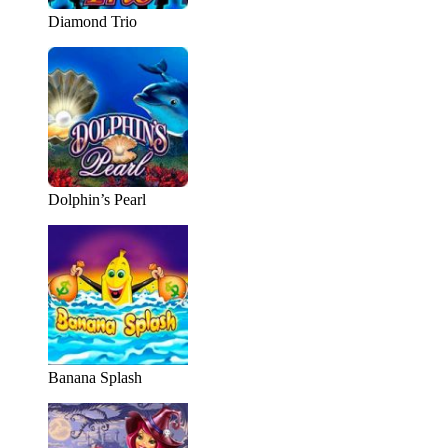
Diamond Trio
Dolphin’s Pearl
Banana Splash