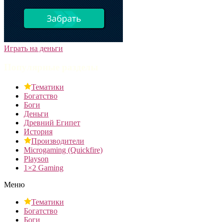
Играть на деньги
Популярные разделы
Тематики
Богатство
Боги
Деньги
Древний Египет
История
Производители
Microgaming (Quickfire)
Playson
1×2 Gaming
Меню
Тематики
Богатство
Боги