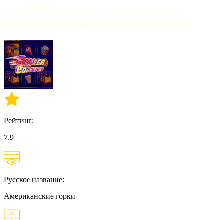
Играйте в автомат Американские
горки бесплатно и без регистрации
Рейтинг:
7.9
Русское название:
Американские горки