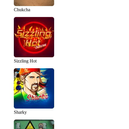
Chukcha
Sizzling Hot
Sharky