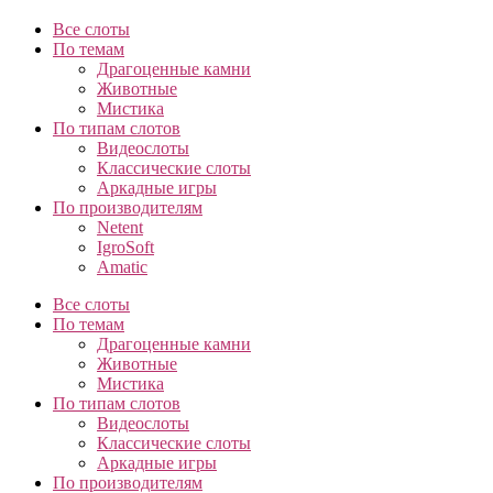
Все слоты
По темам
Драгоценные камни
Животные
Мистика
По типам слотов
Видеослоты
Классические слоты
Аркадные игры
По производителям
Netent
IgroSoft
Amatic
Все слоты
По темам
Драгоценные камни
Животные
Мистика
По типам слотов
Видеослоты
Классические слоты
Аркадные игры
По производителям