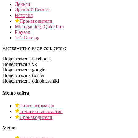
Деньги
Древний Египет
История
Производители
Microgaming (Quickfire)
Playson
1×2 Gaming
Расскажите о нас в соц. сетях:
Поделиться в facebook
Поделиться в vk
Поделиться в google
Поделиться в twitter
Поделиться в odnoklassniki
Меню сайта
Типы автоматов
Тематики автоматов
Производители
Меню