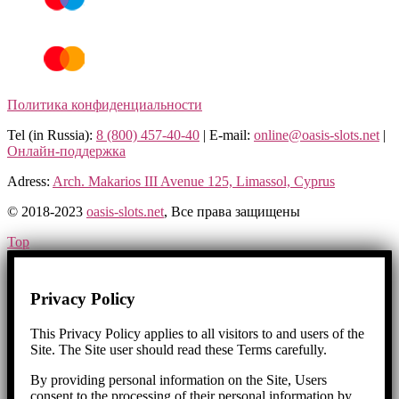
Политика конфиденциальности
Tel (in Russia):
8 (800) 457-40-40
| E-mail:
online@oasis-slots.net
|
Онлайн-поддержка
Adress:
Arch. Makarios III Avenue 125, Limassol, Cyprus
© 2018-2023
oasis-slots.net
, Все права защищены​
Top
Privacy Policy
This Privacy Policy applies to all visitors to and users of the
Site. The Site user should read these Terms carefully.
By providing personal information on the Site, Users
consent to the processing of their personal information by