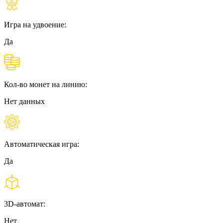
Игра на удвоение:
Да
Кол-во монет на линию:
Нет данных
Автоматическая игра:
Да
3D-автомат:
Нет