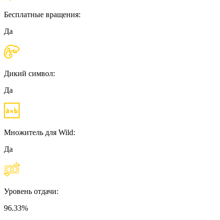
Бесплатные вращения:
Да
Дикий символ:
Да
Множитель для Wild:
Да
Уровень отдачи:
96.33%