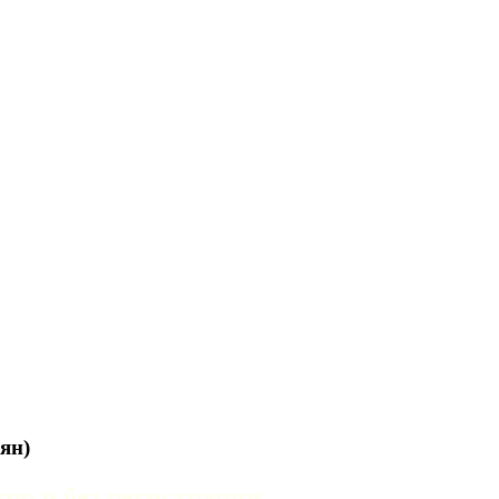
ьян)
тно и без регистрации