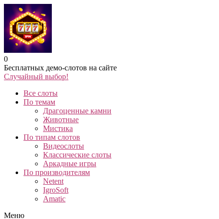
0
Бесплатных демо-слотов на сайте
Случайный выбор!
Все слоты
По темам
Драгоценные камни
Животные
Мистика
По типам слотов
Видеослоты
Классические слоты
Аркадные игры
По производителям
Netent
IgroSoft
Amatic
Меню