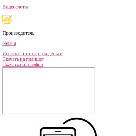
Видеослоты
Производитель:
NetEnt
Играть в этот слот на деньги
Скачать на планшет
Скачать на телефон