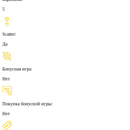
5
Scatter:
Да
Бонусная игра:
Нет
Покупка бонусной игры:
Нет