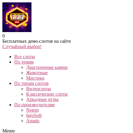
0
Бесплатных демо-слотов на сайте
Случайный выбор!
Все слоты
По темам
Драгоценные камни
Животные
Мистика
По типам слотов
Видеослоты
Классические слоты
Аркадные игры
По производителям
Netent
IgroSoft
Amatic
Меню