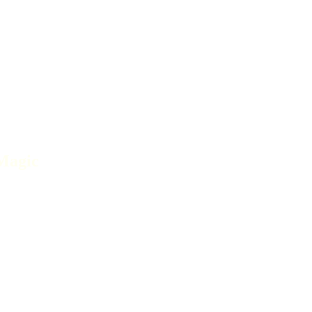
Magic