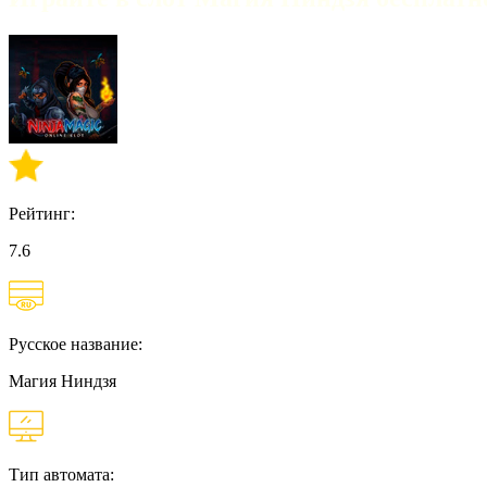
Рейтинг:
7.6
Русское название:
Магия Ниндзя
Тип автомата: