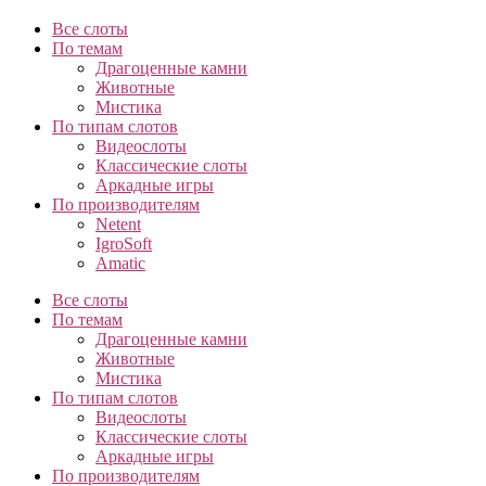
Все слоты
По темам
Драгоценные камни
Животные
Мистика
По типам слотов
Видеослоты
Классические слоты
Аркадные игры
По производителям
Netent
IgroSoft
Amatic
Все слоты
По темам
Драгоценные камни
Животные
Мистика
По типам слотов
Видеослоты
Классические слоты
Аркадные игры
По производителям