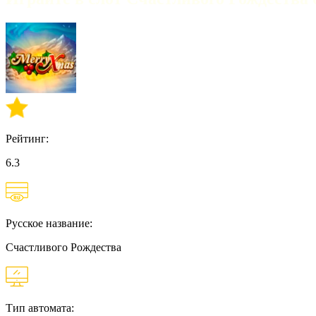
Рейтинг:
6.3
Русское название:
Счастливого Рождества
Тип автомата: