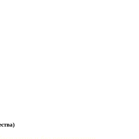
ства)
бесплатно и без регистрации