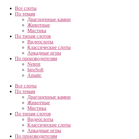
Все слоты
По темам
Драгоценные камни
Животные
Мистика
По типам слотов
Видеослоты
Классические слоты
Аркадные игры
По производителям
Netent
IgroSoft
Amatic
Все слоты
По темам
Драгоценные камни
Животные
Мистика
По типам слотов
Видеослоты
Классические слоты
Аркадные игры
По производителям