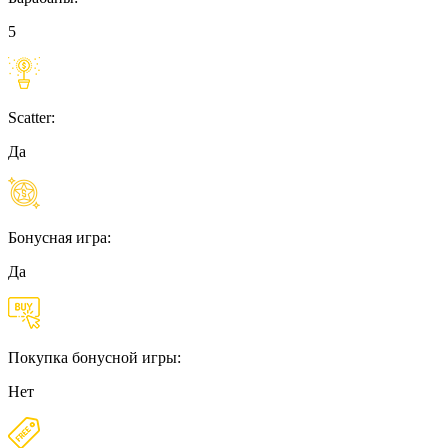
5
Scatter:
Да
Бонусная игра:
Да
Покупка бонусной игры:
Нет