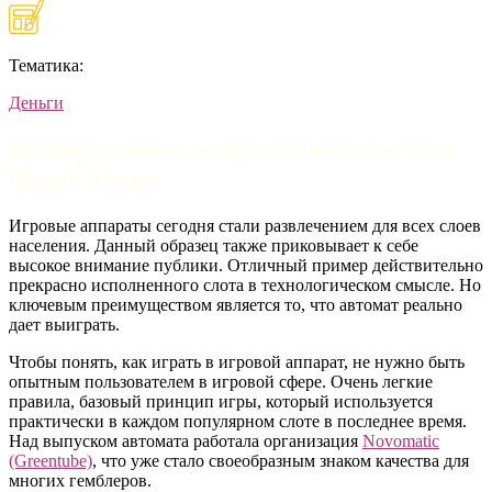
Тематика:
Деньги
Разбор основных преимуществ слота
Magic Money
Игровые аппараты сегодня стали развлечением для всех слоев
населения. Данный образец также приковывает к себе
высокое внимание публики. Отличный пример действительно
прекрасно исполненного слота в технологическом смысле. Но
ключевым преимуществом является то, что автомат реально
дает выиграть.
Чтобы понять, как играть в игровой аппарат, не нужно быть
опытным пользователем в игровой сфере. Очень легкие
правила, базовый принцип игры, который используется
практически в каждом популярном слоте в последнее время.
Над выпуском автомата работала организация
Novomatic
(Greentube)
, что уже стало своеобразным знаком качества для
многих гемблеров.