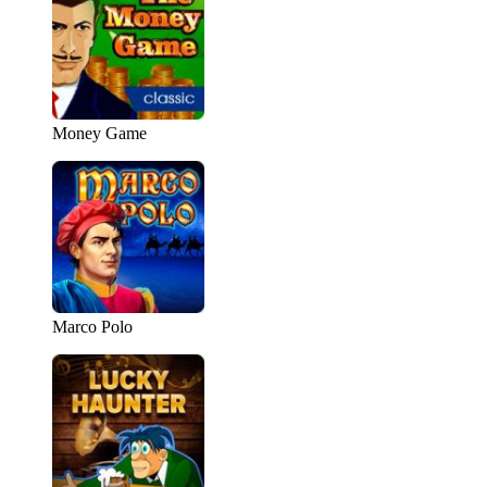
Money Game
Marco Polo