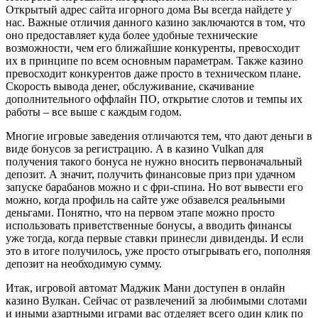
Открытый адрес сайта игорного дома Вы всегда найдете у
нас. Важные отличия данного казино заключаются в том, что
оно предоставляет куда более удобные технические
возможности, чем его ближайшие конкуренты, превосходит
их в принципе по всем основным параметрам. Также казино
превосходит конкурентов даже просто в техническом плане.
Скорость вывода денег, обслуживание, скачивание
дополнительного оффлайн ПО, открытие слотов и темпы их
работы – все выше с каждым годом.
Многие игровые заведения отличаются тем, что дают деньги в
виде бонусов за регистрацию. А в казино Vulkan для
получения такого бонуса не нужно вносить первоначальный
депозит. А значит, получить финансовые приз при удачном
запуске барабанов можно и с фри-спина. Но вот вывести его
можно, когда профиль на сайте уже обзавелся реальными
деньгами. Понятно, что на первом этапе можно просто
использовать приветственные бонусы, а вводить финансы
уже тогда, когда первые ставки принесли дивиденды. И если
это в итоге получилось, уже просто отыгрывать его, пополняя
депозит на необходимую сумму.
Итак, игровой автомат Маджик Мани доступен в онлайн
казино Вулкан. Сейчас от развлечений за любимыми слотами
и иными азартными играми вас отделяет всего один клик по