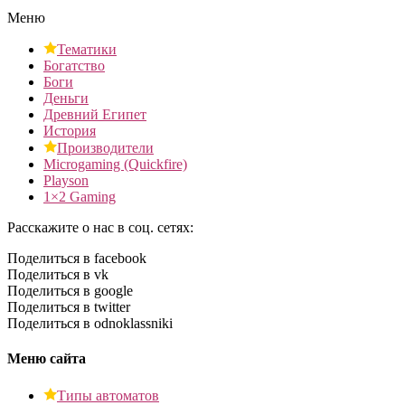
Меню
Тематики
Богатство
Боги
Деньги
Древний Египет
История
Производители
Microgaming (Quickfire)
Playson
1×2 Gaming
Расскажите о нас в соц. сетях:
Поделиться в facebook
Поделиться в vk
Поделиться в google
Поделиться в twitter
Поделиться в odnoklassniki
Меню сайта
Типы автоматов