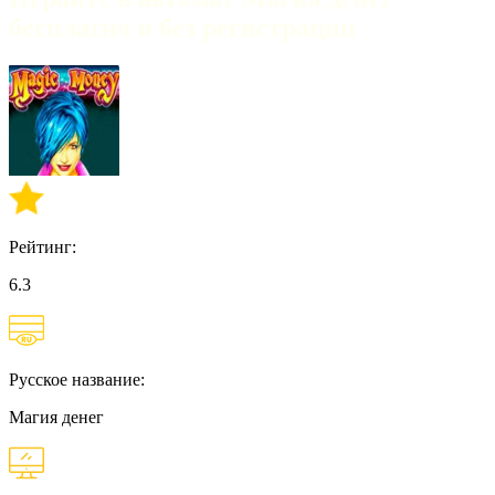
бесплатно и без регистрации
Рейтинг:
6.3
Русское название:
Магия денег