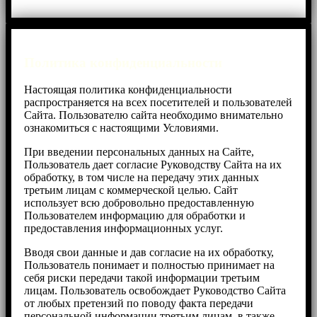
Политика конфиденциальности
Настоящая политика конфиденциальности
распространяется на всех посетителей и пользователей
Cайта. Пользователю сайта необходимо внимательно
ознакомиться с настоящими Условиями.
При введении персональных данных на Сайте,
Пользователь дает согласие Руководству Сайта на их
обработку, в том числе на передачу этих данных
третьим лицам с коммерческой целью. Cайт
использует всю добровольно предоставленную
Пользователем информацию для обработки и
предоставления информационных услуг.
Вводя свои данные и дав согласие на их обработку,
Пользователь понимает и полностью принимает на
себя риски передачи такой информации третьим
лицам. Пользователь освобождает Руководство Сайта
от любых претензий по поводу факта передачи
персональной информации третьим лицам, в также