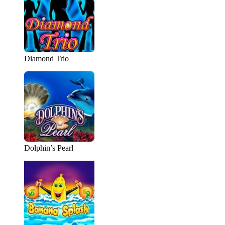
Diamond Trio
Dolphin’s Pearl