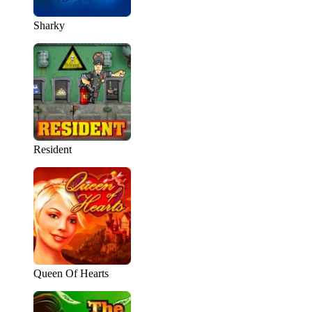
Sharky
Resident
Queen Of Hearts