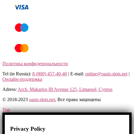
Политика конфиденциальности
Tel (in Russia):
8 (800) 457-40-40
| E-mail:
online@oasis-slots.net
|
Онлайн-поддержка
Adress:
Arch. Makarios III Avenue 125, Limassol, Cyprus
© 2018-2023
oasis-slots.net
, Все права защищены​
Top
Privacy Policy