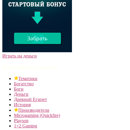
Играть на деньги
Популярные разделы
Тематики
Богатство
Боги
Деньги
Древний Египет
История
Производители
Microgaming (Quickfire)
Playson
1×2 Gaming