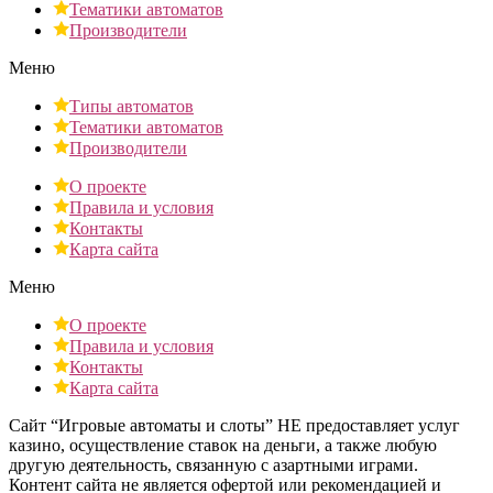
Тематики автоматов
Производители
Меню
Типы автоматов
Тематики автоматов
Производители
О проекте
Правила и условия
Контакты
Карта сайта
Меню
О проекте
Правила и условия
Контакты
Карта сайта
Сайт “Игровые автоматы и слоты” НЕ предоставляет услуг
казино, осуществление ставок на деньги, а также любую
другую деятельность, связанную с азартными играми.
Контент сайта не является офертой или рекомендацией и