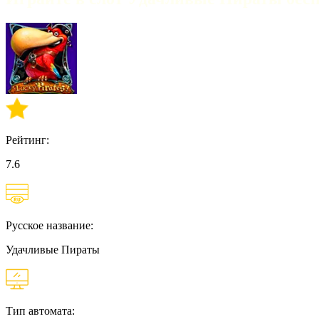
Рейтинг:
7.6
Русское название:
Удачливые Пираты
Тип автомата: