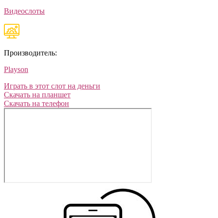
Видеослоты
Производитель:
Playson
Играть в этот слот на деньги
Скачать на планшет
Скачать на телефон