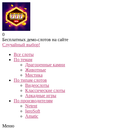
0
Бесплатных демо-слотов на сайте
Случайный выбор!
Все слоты
По темам
Драгоценные камни
Животные
Мистика
По типам слотов
Видеослоты
Классические слоты
Аркадные игры
По производителям
Netent
IgroSoft
Amatic
Меню