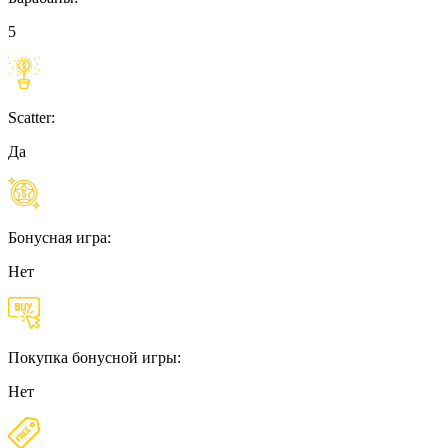
5
Scatter:
Да
Бонусная игра:
Нет
Покупка бонусной игры:
Нет