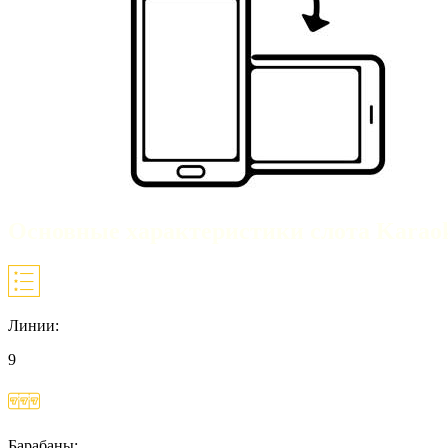
Основные характеристики слота Karaok
Линии:
9
Барабаны: