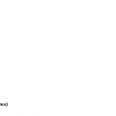
нка)
есплатно и без регистрации