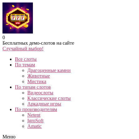
0
Бесплатных демо-слотов на сайте
Случайный выбор!
Все слоты
По темам
Драгоценные камни
Животные
Мистика
По типам слотов
Видеослоты
Классические слоты
Аркадные игры
По производителям
Netent
IgroSoft
Amatic
Меню