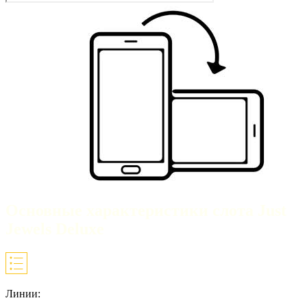
Основные характеристики слота Just
Jewels Deluxe
Линии: