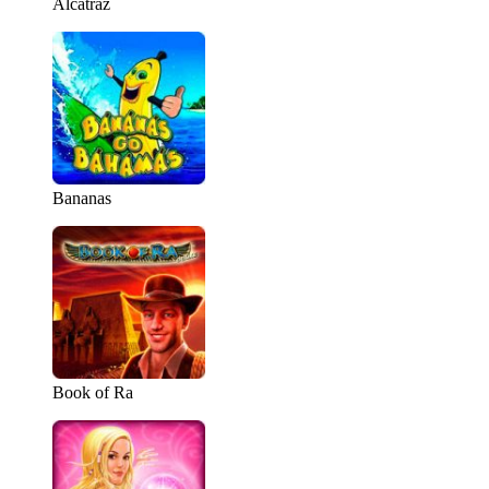
Alcatraz
Bananas
Book of Ra