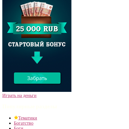
Играть на деньги
Популярные разделы
Тематики
Богатство
Боги