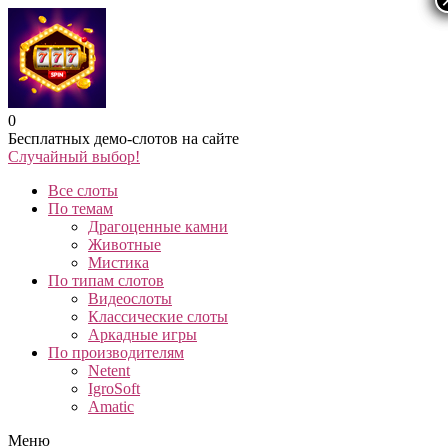
0
Бесплатных демо-слотов на сайте
Случайный выбор!
Все слоты
По темам
Драгоценные камни
Животные
Мистика
По типам слотов
Видеослоты
Классические слоты
Аркадные игры
По производителям
Netent
IgroSoft
Amatic
Меню