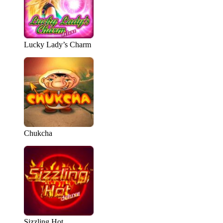
Lucky Lady’s Charm
Chukcha
Sizzling Hot