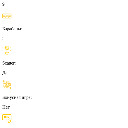
9
Барабаны:
5
Scatter:
Да
Бонусная игра:
Нет