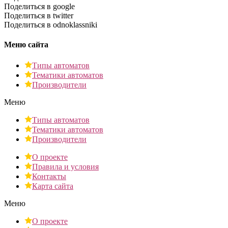
Поделиться в google
Поделиться в twitter
Поделиться в odnoklassniki
Меню сайта
Типы автоматов
Тематики автоматов
Производители
Меню
Типы автоматов
Тематики автоматов
Производители
О проекте
Правила и условия
Контакты
Карта сайта
Меню
О проекте