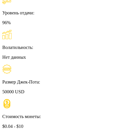
Уровень отдачи:
96%
Волатильность:
Нет данных
Размер Джек-Пота:
50000 USD
Стоимость монеты:
$0.04 - $10