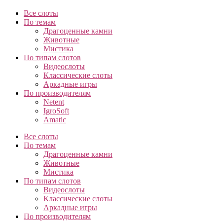
Все слоты
По темам
Драгоценные камни
Животные
Мистика
По типам слотов
Видеослоты
Классические слоты
Аркадные игры
По производителям
Netent
IgroSoft
Amatic
Все слоты
По темам
Драгоценные камни
Животные
Мистика
По типам слотов
Видеослоты
Классические слоты
Аркадные игры
По производителям