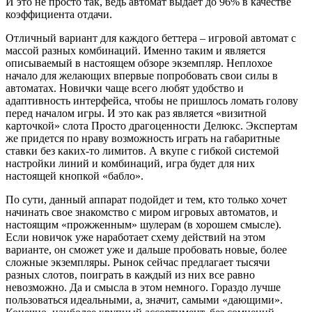
И это не просто так, ведь автомат выдает до 96% в качестве
коэффициента отдачи.
Отличный вариант для каждого беттера – игровой автомат с
массой разных комбинаций. Именно таким и является
описываемый в настоящем обзоре экземпляр. Неплохое
начало для желающих впервые попробовать свои силы в
автоматах. Новички чаще всего любят удобство и
адаптивность интерфейса, чтобы не пришлось ломать голову
перед началом игры. И это как раз является «визитной
карточкой» слота Просто драгоценности Делюкс. Экспертам
же придется по нраву возможность играть на габаритные
ставки без каких-то лимитов. А вкупе с гибкой системой
настройки линий и комбинаций, игра будет для них
настоящей кнопкой «бабло».
По сути, данный аппарат подойдет и тем, кто только хочет
начинать свое знакомство с миром игровых автоматов, и
настоящим «прожженным» шулерам (в хорошем смысле).
Если новичок уже наработает схему действий на этом
варианте, он сможет уже и дальше пробовать новые, более
сложные экземпляры. Рынок сейчас предлагает тысячи
разных слотов, поиграть в каждый из них все равно
невозможно. Да и смысла в этом немного. Гораздо лучше
пользоваться идеальными, а, значит, самыми «дающими».