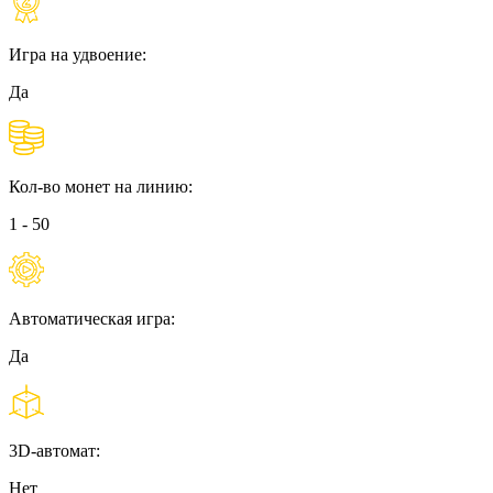
Игра на удвоение:
Да
Кол-во монет на линию:
1 - 50
Автоматическая игра:
Да
3D-автомат:
Нет