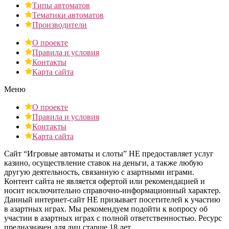
Типы автоматов
Тематики автоматов
Производители
О проекте
Правила и условия
Контакты
Карта сайта
Меню
О проекте
Правила и условия
Контакты
Карта сайта
Сайт “Игровые автоматы и слоты” НЕ предоставляет услуг
казино, осуществление ставок на деньги, а также любую
другую деятельность, связанную с азартными играми.
Контент сайта не является офертой или рекомендацией и
носит исключительно справочно-информационный характер.
Данный интернет-сайт НЕ призывает посетителей к участию
в азартных играх. Мы рекомендуем подойти к вопросу об
участии в азартных играх с полной ответственностью. Ресурс
предназначен для лиц старше 18 лет.