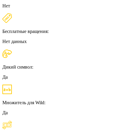
Нет
Бесплатные вращения:
Нет данных
Дикий символ:
Да
Множитель для Wild:
Да