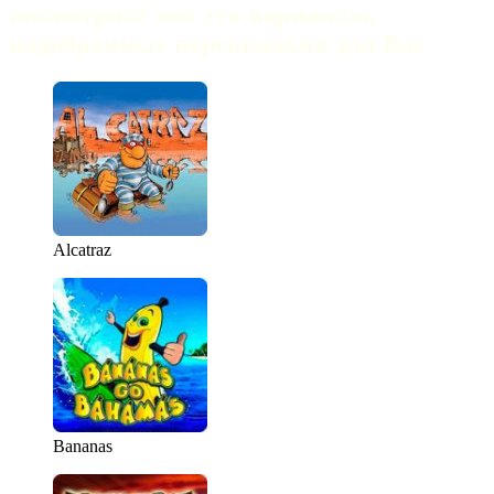
посмотрите вот эти варианты,
подобранные персонально для Вас
Alcatraz
Bananas