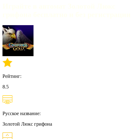
Играйте в автомат Золотой Люкс
грифона бесплатно и без регистрации
Рейтинг:
8.5
Русское название:
Золотой Люкс грифона