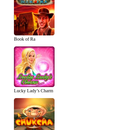
Book of Ra
Lucky Lady’s Charm