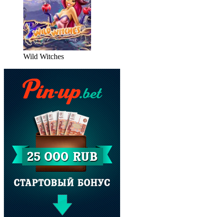
Wild Witches