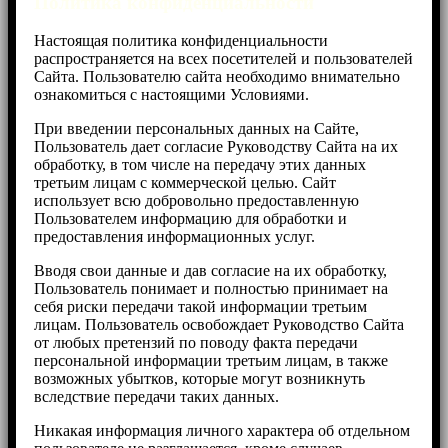
Политика конфиденциальности
Настоящая политика конфиденциальности
распространяется на всех посетителей и пользователей
Cайта. Пользователю сайта необходимо внимательно
ознакомиться с настоящими Условиями.
При введении персональных данных на Сайте,
Пользователь дает согласие Руководству Сайта на их
обработку, в том числе на передачу этих данных
третьим лицам с коммерческой целью. Cайт
использует всю добровольно предоставленную
Пользователем информацию для обработки и
предоставления информационных услуг.
Вводя свои данные и дав согласие на их обработку,
Пользователь понимает и полностью принимает на
себя риски передачи такой информации третьим
лицам. Пользователь освобождает Руководство Сайта
от любых претензий по поводу факта передачи
персональной информации третьим лицам, в также
возможных убытков, которые могут возникнуть
вследствие передачи таких данных.
Никакая информация личного характера об отдельном