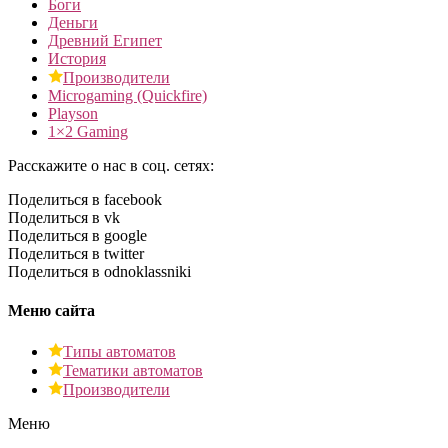
Боги
Деньги
Древний Египет
История
Производители
Microgaming (Quickfire)
Playson
1×2 Gaming
Расскажите о нас в соц. сетях:
Поделиться в facebook
Поделиться в vk
Поделиться в google
Поделиться в twitter
Поделиться в odnoklassniki
Меню сайта
Типы автоматов
Тематики автоматов
Производители
Меню