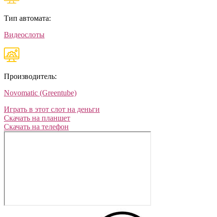
Тип автомата:
Видеослоты
Производитель:
Novomatic (Greentube)
Играть в этот слот на деньги
Скачать на планшет
Скачать на телефон