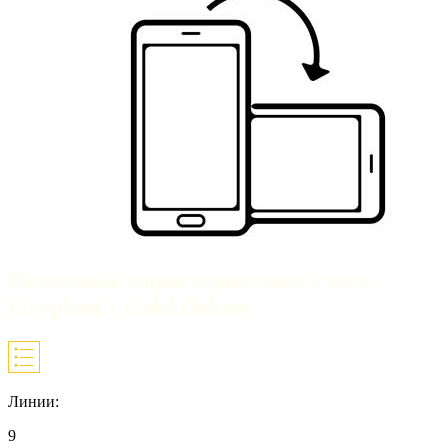
Основные характеристики слота
Gryphon's Gold Deluxe
Линии:
9