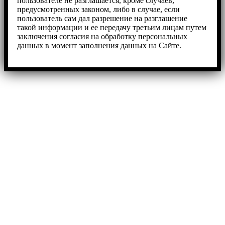
пользователе не разглашается, кроме случаев,
предусмотренных законом, либо в случае, если
пользователь сам дал разрешение на разглашение
такой информации и ее передачу третьим лицам путем
заключения согласия на обработку персональных
данных в момент заполнения данных на Сайте.