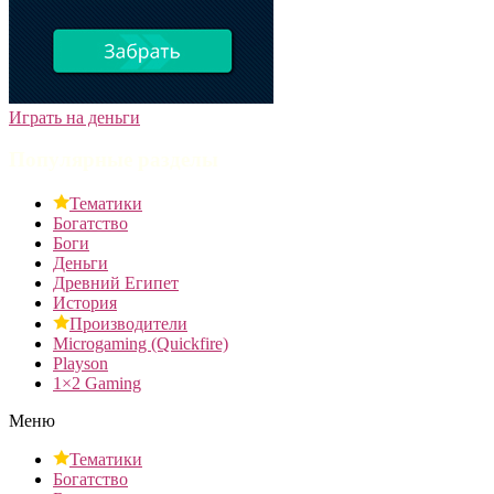
Играть на деньги
Популярные разделы
Тематики
Богатство
Боги
Деньги
Древний Египет
История
Производители
Microgaming (Quickfire)
Playson
1×2 Gaming
Меню
Тематики
Богатство