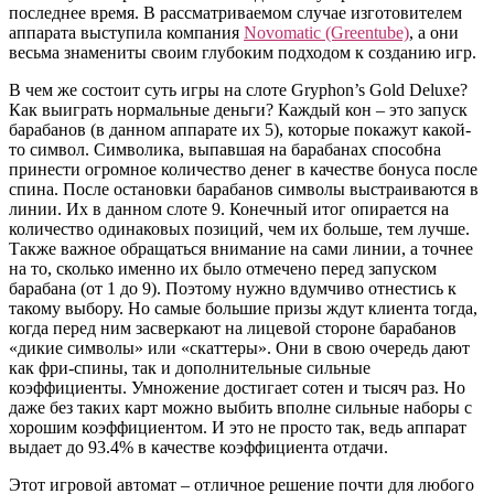
последнее время. В рассматриваемом случае изготовителем
аппарата выступила компания
Novomatic (Greentube)
, а они
весьма знамениты своим глубоким подходом к созданию игр.
В чем же состоит суть игры на слоте Gryphon’s Gold Deluxe?
Как выиграть нормальные деньги? Каждый кон – это запуск
барабанов (в данном аппарате их 5), которые покажут какой-
то символ. Символика, выпавшая на барабанах способна
принести огромное количество денег в качестве бонуса после
спина. После остановки барабанов символы выстраиваются в
линии. Их в данном слоте 9. Конечный итог опирается на
количество одинаковых позиций, чем их больше, тем лучше.
Также важное обращаться внимание на сами линии, а точнее
на то, сколько именно их было отмечено перед запуском
барабана (от 1 до 9). Поэтому нужно вдумчиво отнестись к
такому выбору. Но самые большие призы ждут клиента тогда,
когда перед ним засверкают на лицевой стороне барабанов
«дикие символы» или «скаттеры». Они в свою очередь дают
как фри-спины, так и дополнительные сильные
коэффициенты. Умножение достигает сотен и тысяч раз. Но
даже без таких карт можно выбить вполне сильные наборы с
хорошим коэффициентом. И это не просто так, ведь аппарат
выдает до 93.4% в качестве коэффициента отдачи.
Этот игровой автомат – отличное решение почти для любого