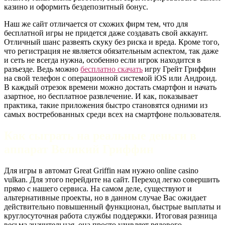
казино и оформить бездепозитный бонус.
Наш же сайт отличается от схожих фирм тем, что для
бесплатной игры не придется даже создавать свой аккаунт.
Отличный шанс развеять скуку без риска и вреда. Кроме того,
что регистрация не является обязательным аспектом, так даже
и сеть не всегда нужна, особенно если игрок находится в
разъезде. Ведь можно
бесплатно скачать
игру Грейт Гриффин
на свой телефон с операционной системой iOS или Андроид.
В каждый отрезок времени можно достать смартфон и начать
азартное, но бесплатное развлечение. И как, показывает
практика, такие приложения быстро становятся одними из
самых востребованных среди всех на смартфоне пользователя.
Как сыграть на реальные деньги в
аппарат Великий Гриффин
Для игры в автомат Great Griffin нам нужно online casino
vulkan. Для этого перейдите на сайт. Переход легко совершить
прямо с нашего сервиса. На самом деле, существуют и
альтернативные проекты, но в данном случае Вас ожидает
действительно повышенный функционал, быстрые выплаты и
круглосуточная работа службы поддержки. Итоговая разница
весьма значительная, она просто удивляет рядового