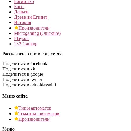
Богатство
Боги
Деньги
Древний Египет
История
Производители
Microgaming (Quickfire)
Playson
1×2 Gaming
Расскажите о нас в соц. сетях:
Поделиться в facebook
Поделиться в vk
Поделиться в google
Поделиться в twitter
Поделиться в odnoklassniki
Меню сайта
Типы автоматов
Тематики автоматов
Производители
Меню