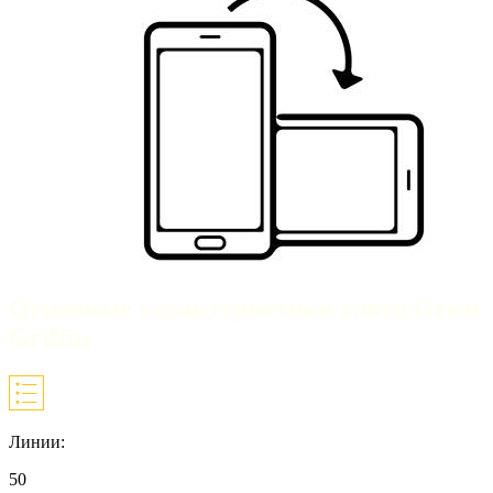
Основные характеристики слота Great
Griffin
Линии:
50