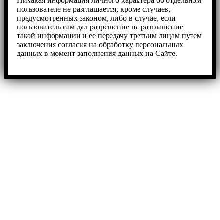
Никакая информация личного характера об отдельном
пользователе не разглашается, кроме случаев,
предусмотренных законом, либо в случае, если
пользователь сам дал разрешение на разглашение
такой информации и ее передачу третьим лицам путем
заключения согласия на обработку персональных
данных в момент заполнения данных на Сайте.