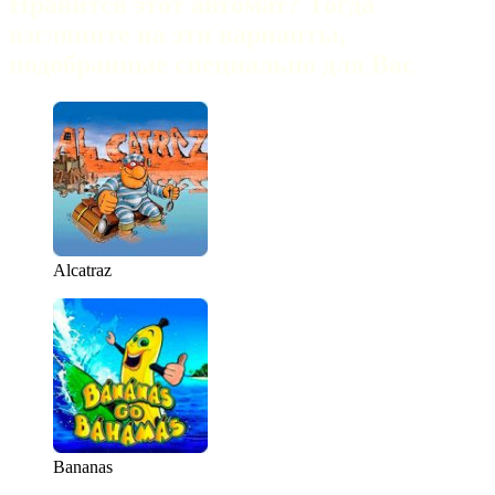
Нравится этот автомат? Тогда
взгляните на эти варианты,
подобранные специально для Вас
Alcatraz
Bananas