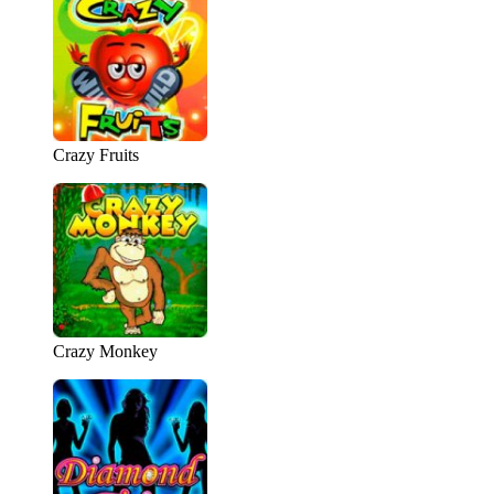
Crazy Fruits
Crazy Monkey