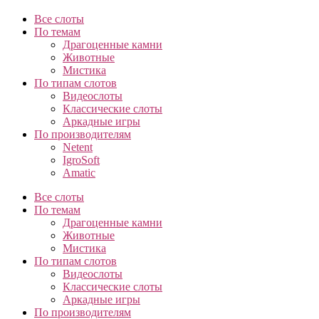
Все слоты
По темам
Драгоценные камни
Животные
Мистика
По типам слотов
Видеослоты
Классические слоты
Аркадные игры
По производителям
Netent
IgroSoft
Amatic
Все слоты
По темам
Драгоценные камни
Животные
Мистика
По типам слотов
Видеослоты
Классические слоты
Аркадные игры
По производителям