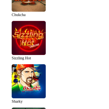
Chukcha
Sizzling Hot
Sharky