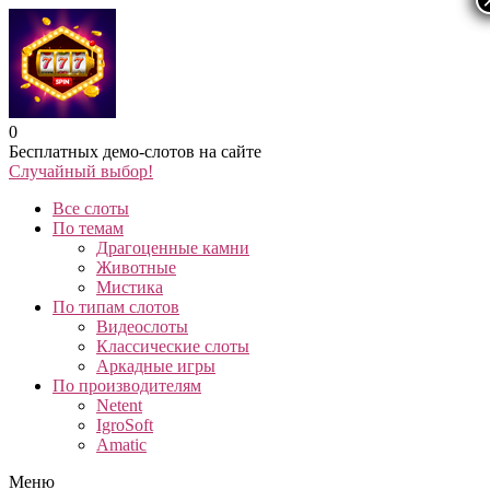
0
Бесплатных демо-слотов на сайте
Случайный выбор!
Все слоты
По темам
Драгоценные камни
Животные
Мистика
По типам слотов
Видеослоты
Классические слоты
Аркадные игры
По производителям
Netent
IgroSoft
Amatic
Меню