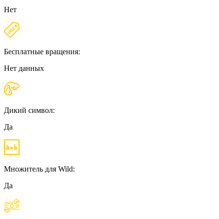
Нет
Бесплатные вращения:
Нет данных
Дикий символ:
Да
Множитель для Wild:
Да