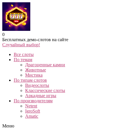
0
Бесплатных демо-слотов на сайте
Случайный выбор!
Все слоты
По темам
Драгоценные камни
Животные
Мистика
По типам слотов
Видеослоты
Классические слоты
Аркадные игры
По производителям
Netent
IgroSoft
Amatic
Меню