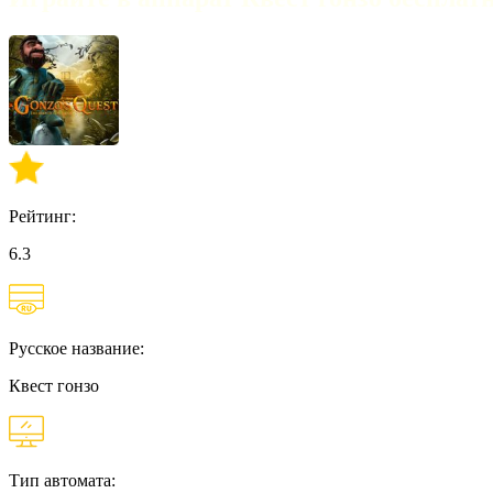
Рейтинг:
6.3
Русское название:
Квест гонзо
Тип автомата: