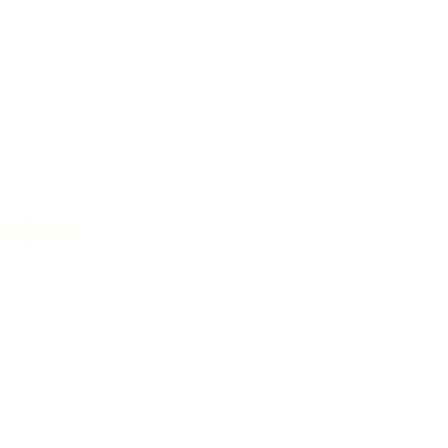
s Quest