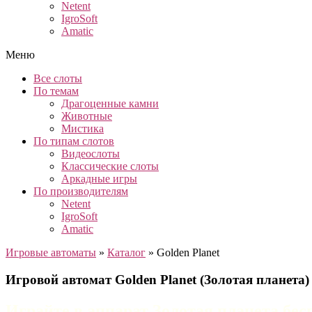
Netent
IgroSoft
Amatic
Меню
Все слоты
По темам
Драгоценные камни
Животные
Мистика
По типам слотов
Видеослоты
Классические слоты
Аркадные игры
По производителям
Netent
IgroSoft
Amatic
Игровые автоматы
»
Каталог
»
Golden Planet
Игровой автомат Golden Planet (Золотая планета)
Играйте в аппарат Золотая планета бес