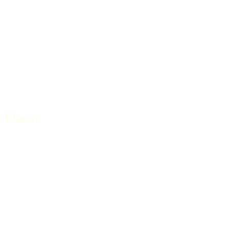
 Planet