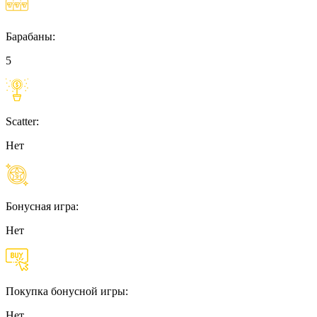
Барабаны:
5
Scatter:
Нет
Бонусная игра:
Нет
Покупка бонусной игры:
Нет