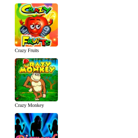
Crazy Fruits
Crazy Monkey