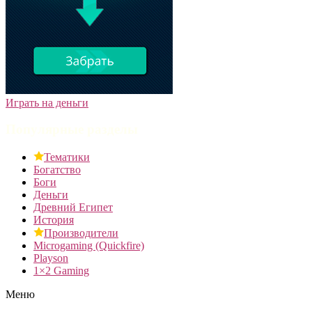
Играть на деньги
Популярные разделы
Тематики
Богатство
Боги
Деньги
Древний Египет
История
Производители
Microgaming (Quickfire)
Playson
1×2 Gaming
Меню