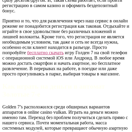
сразу десяток-другой. И, такая схема работает, если пройти
регистрацию в самом казино и оформить бездепозитный
бонус.
Приятно и то, что для развлечения через наш сервис в онлайн
режиме не понадобится регистрация как таковая. Отдыхайте и
играйте в свое удовольствие без различных вложений и
лишней волокиты. Кроме того, что регистрация не является
необходимым условием, так даже и сеть не всегда нужна,
особенно если клиент находится в разъезде. Просто
попробуйте
бесплатно скачать
игру Голден 7 на свой телефон
с операционной системой iOS или Андроид. В любое время
можно достать смартфон и начать азартное, но бесплатное
развлечение. В перерывах на работе, в поездке или даже
просто прогуливаясь в парке, выбирая товары в магазине.
Как играть на деньги в автомат
Золотые 7-е
Golden 7’s расположился среди обширных вариантов
аппаратов в online casino vulkan. Играть на деньги можно
именно там. Переход без проблем получиться сделать прямо с
нашего сервиса. Почти моментальная работа, масса
системных модулей, которые превращают обычную азартную