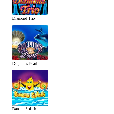
Diamond Trio
Dolphin’s Pearl
Banana Splash