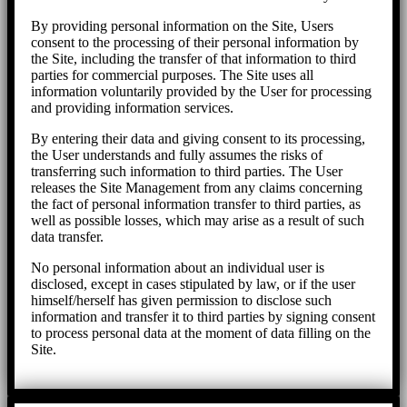
By providing personal information on the Site, Users
consent to the processing of their personal information by
the Site, including the transfer of that information to third
parties for commercial purposes. The Site uses all
information voluntarily provided by the User for processing
and providing information services.
By entering their data and giving consent to its processing,
the User understands and fully assumes the risks of
transferring such information to third parties. The User
releases the Site Management from any claims concerning
the fact of personal information transfer to third parties, as
well as possible losses, which may arise as a result of such
data transfer.
No personal information about an individual user is
disclosed, except in cases stipulated by law, or if the user
himself/herself has given permission to disclose such
information and transfer it to third parties by signing consent
to process personal data at the moment of data filling on the
Site.