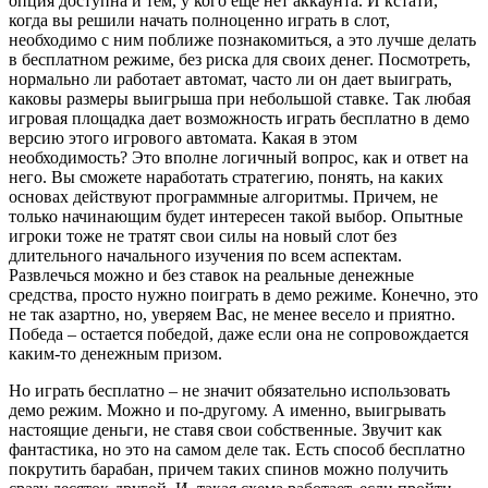
опция доступна и тем, у кого еще нет аккаунта. И кстати,
когда вы решили начать полноценно играть в слот,
необходимо с ним поближе познакомиться, а это лучше делать
в бесплатном режиме, без риска для своих денег. Посмотреть,
нормально ли работает автомат, часто ли он дает выиграть,
каковы размеры выигрыша при небольшой ставке. Так любая
игровая площадка дает возможность играть бесплатно в демо
версию этого игрового автомата. Какая в этом
необходимость? Это вполне логичный вопрос, как и ответ на
него. Вы сможете наработать стратегию, понять, на каких
основах действуют программные алгоритмы. Причем, не
только начинающим будет интересен такой выбор. Опытные
игроки тоже не тратят свои силы на новый слот без
длительного начального изучения по всем аспектам.
Развлечься можно и без ставок на реальные денежные
средства, просто нужно поиграть в демо режиме. Конечно, это
не так азартно, но, уверяем Вас, не менее весело и приятно.
Победа – остается победой, даже если она не сопровождается
каким-то денежным призом.
Но играть бесплатно – не значит обязательно использовать
демо режим. Можно и по-другому. А именно, выигрывать
настоящие деньги, не ставя свои собственные. Звучит как
фантастика, но это на самом деле так. Есть способ бесплатно
покрутить барабан, причем таких спинов можно получить