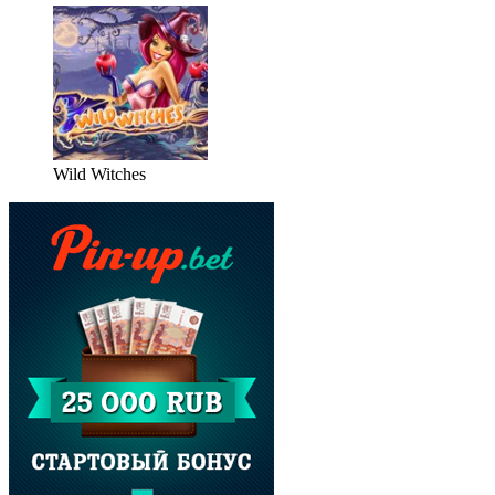
Wild Witches