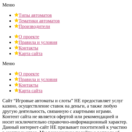
Меню
Типы автоматов
Тематики автоматов
Производители
О проекте
Правила и условия
Контакты
Карта сайта
Меню
О проекте
Правила и условия
Контакты
Карта сайта
Сайт “Игровые автоматы и слоты” НЕ предоставляет услуг
казино, осуществление ставок на деньги, а также любую
другую деятельность, связанную с азартными играми.
Контент сайта не является офертой или рекомендацией и
носит исключительно справочно-информационный характер.
Данный интернет-сайт НЕ призывает посетителей к участию