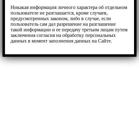
Никакая информация личного характера об отдельном
пользователе не разглашается, кроме случаев,
предусмотренных законом, либо в случае, если
пользователь сам дал разрешение на разглашение
такой информации и ее передачу третьим лицам путем
заключения согласия на обработку персональных
данных в момент заполнения данных на Сайте.