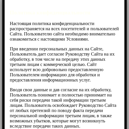
Политика конфиденциальности
Настоящая политика конфиденциальности
распространяется на всех посетителей и пользователей
Cайта. Пользователю сайта необходимо внимательно
ознакомиться с настоящими Условиями.
При введении персональных данных на Сайте,
Пользователь дает согласие Руководству Сайта на их
обработку, в том числе на передачу этих данных
третьим лицам с коммерческой целью. Cайт
использует всю добровольно предоставленную
Пользователем информацию для обработки и
предоставления информационных услуг.
Вводя свои данные и дав согласие на их обработку,
Пользователь понимает и полностью принимает на
себя риски передачи такой информации третьим
лицам. Пользователь освобождает Руководство Сайта
от любых претензий по поводу факта передачи
персональной информации третьим лицам, в также
возможных убытков, которые могут возникнуть
вследствие передачи таких данных.