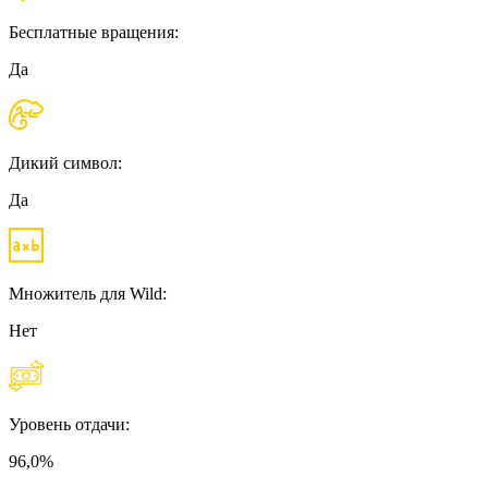
Бесплатные вращения:
Да
Дикий символ:
Да
Множитель для Wild:
Нет
Уровень отдачи:
96,0%