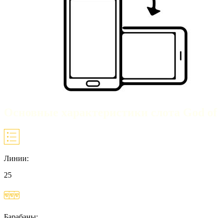
Основные характеристики слота God of
Линии:
25
Барабаны: