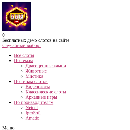
0
Бесплатных демо-слотов на сайте
Случайный выбор!
Все слоты
По темам
Драгоценные камни
Животные
Мистика
По типам слотов
Видеослоты
Классические слоты
Аркадные игры
По производителям
Netent
IgroSoft
Amatic
Меню