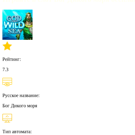
Рейтинг:
7.3
Русское название:
Бог Дикого моря
Тип автомата: