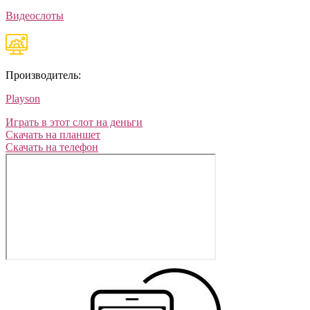
Видеослоты
Производитель:
Playson
Играть в этот слот на деньги
Скачать на планшет
Скачать на телефон