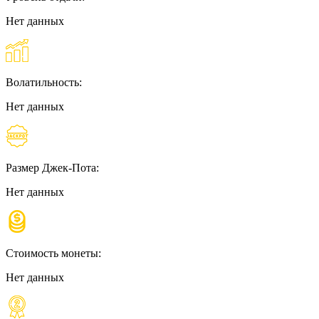
Нет данных
Волатильность:
Нет данных
Размер Джек-Пота:
Нет данных
Стоимость монеты:
Нет данных