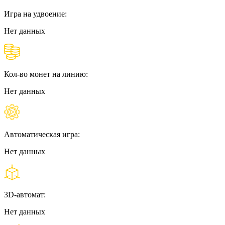
Игра на удвоение:
Нет данных
Кол-во монет на линию:
Нет данных
Автоматическая игра:
Нет данных
3D-автомат:
Нет данных