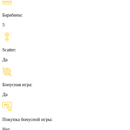
Барабаны:
5
Scatter:
Да
Бонусная игра:
Да
Покупка бонусной игры:
Нет