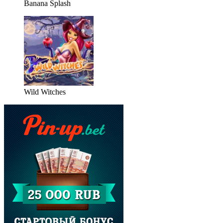
Banana Splash
Wild Witches