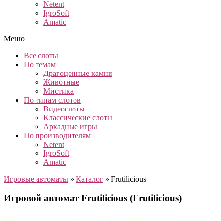
Netent
IgroSoft
Amatic
Меню
Все слоты
По темам
Драгоценные камни
Животные
Мистика
По типам слотов
Видеослоты
Классические слоты
Аркадные игры
По производителям
Netent
IgroSoft
Amatic
Игровые автоматы
»
Каталог
»
Frutilicious
Игровой автомат Frutilicious (Frutilicious)
Играйте в аппарат Frutilicious