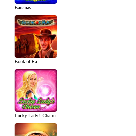
Bananas
Book of Ra
Lucky Lady’s Charm