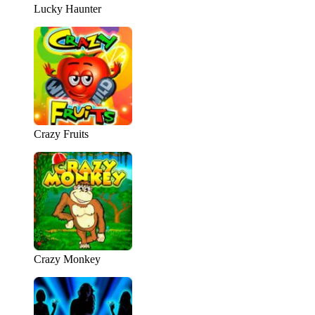
Lucky Haunter
Crazy Fruits
Crazy Monkey