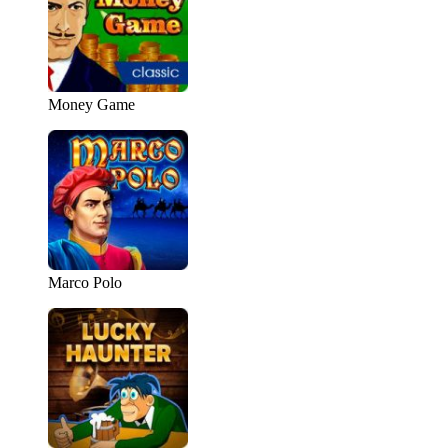
Money Game
Marco Polo