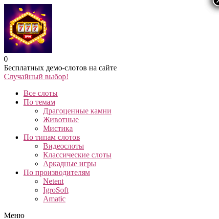
0
Бесплатных демо-слотов на сайте
Случайный выбор!
Все слоты
По темам
Драгоценные камни
Животные
Мистика
По типам слотов
Видеослоты
Классические слоты
Аркадные игры
По производителям
Netent
IgroSoft
Amatic
Меню