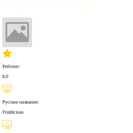
бесплатно и без регистрации
Рейтинг:
8.0
Русское название:
Frutilicious