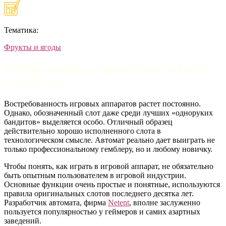
Тематика:
Фрукты и ягоды
Разбор основных преимуществ слота
Frutilicious
Востребованность игровых аппаратов растет постоянно.
Однако, обозначенный слот даже среди лучших «одноруких
бандитов» выделяется особо. Отличный образец
действительно хорошо исполненного слота в
технологическом смысле. Автомат реально дает выиграть не
только профессиональному гемблеру, но и любому новичку.
Чтобы понять, как играть в игровой аппарат, не обязательно
быть опытным пользователем в игровой индустрии.
Основные функции очень простые и понятные, используются
правила оригинальных слотов последнего десятка лет.
Разработчик автомата, фирма
Netent
, вполне заслуженно
пользуется популярностью у геймеров и самих азартных
заведений.