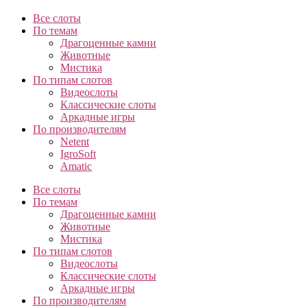
Все слоты
По темам
Драгоценные камни
Животные
Мистика
По типам слотов
Видеослоты
Классические слоты
Аркадные игры
По производителям
Netent
IgroSoft
Amatic
Все слоты
По темам
Драгоценные камни
Животные
Мистика
По типам слотов
Видеослоты
Классические слоты
Аркадные игры
По производителям