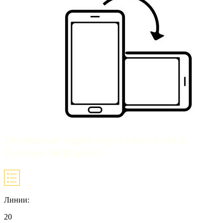
Основные характеристики слота
Fortune Multiplier
Линии:
20