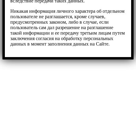
вследствие передачи таких данных.
Никакая информация личного характера об отдельном
пользователе не разглашается, кроме случаев,
предусмотренных законом, либо в случае, если
пользователь сам дал разрешение на разглашение
такой информации и ее передачу третьим лицам путем
заключения согласия на обработку персональных
данных в момент заполнения данных на Сайте.