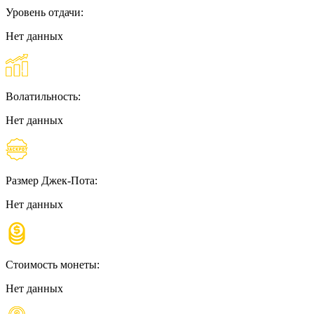
Уровень отдачи:
Нет данных
Волатильность:
Нет данных
Размер Джек-Пота:
Нет данных
Стоимость монеты:
Нет данных