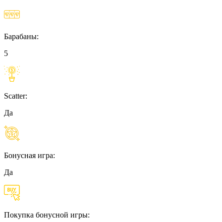
Барабаны:
5
Scatter:
Да
Бонусная игра:
Да
Покупка бонусной игры: