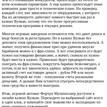
всем основным параметрам. А еще казино превосходит иные
компании даже просто в техническом плане. На проверку,
каждый слот, вне зависимости от оборудования, с которого
Вы их активируете, работают намного быстрее как раз в
казино Вулкан, потому что это более прогрессивная
техническая программа в текущих реалиях.
Многие игровые заведения отличаются тем, что дают деньги в
виде бонусов за регистрацию. Но в казино Вулкан без
депозита этим предложением тоже можно воспользоваться. А
значит, получить финансовые приз при удачном запуске
барабанов можно и с фри-спина. А вот отыгрывать его будет
нужно настоящими финансами, а значит, сначала их нужно
будет ввести в казино. Правильно будет предварительно
поиграть на фри-спины, покрутить барабан безвозмездно, а
потом, если все закончилось удачно, забросить на первый
активный счет настоящие деньги – рубли РФ или иную
валюту. Второй же этап – пополнение счета реальными
деньгами. А дальше Вам останется отыграть непосредственно
свои средства и вывести выигрыш.
Итак, игровой автомат Форчун Мультиплаер доступен в
онлайн казино Вулкан. Переходите на выбранный сайт всего
в один клик, и начинайте свое знакомство и экспедицию по
миру азартных развлечений.