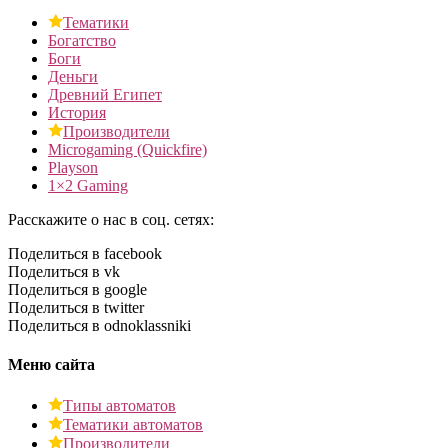
Тематики
Богатство
Боги
Деньги
Древний Египет
История
Производители
Microgaming (Quickfire)
Playson
1×2 Gaming
Расскажите о нас в соц. сетях:
Поделиться в facebook
Поделиться в vk
Поделиться в google
Поделиться в twitter
Поделиться в odnoklassniki
Меню сайта
Типы автоматов
Тематики автоматов
Производители