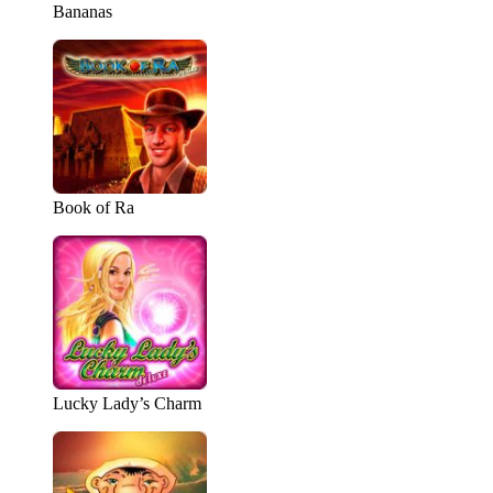
Bananas
Book of Ra
Lucky Lady’s Charm