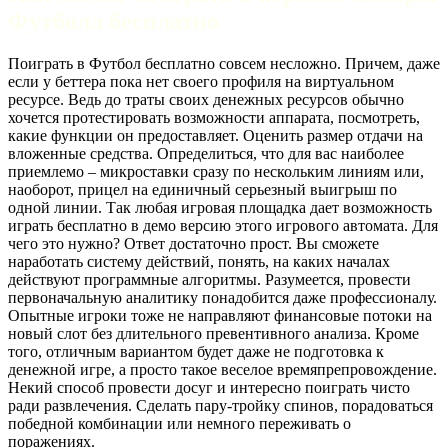
Футболл бесплатно
Поиграть в Футбол бесплатно совсем несложно. Причем, даже
если у беттера пока нет своего профиля на виртуальном
ресурсе. Ведь до траты своих денежных ресурсов обычно
хочется протестировать возможности аппарата, посмотреть,
какие функции он предоставляет. Оценить размер отдачи на
вложенные средства. Определиться, что для вас наиболее
приемлемо – микроставки сразу по нескольким линиям или,
наоборот, прицел на единичный серьезный выигрыш по
одной линии. Так любая игровая площадка дает возможность
играть бесплатно в демо версию этого игрового автомата. Для
чего это нужно? Ответ достаточно прост. Вы сможете
наработать систему действий, понять, на каких началах
действуют программные алгоритмы. Разумеется, провести
первоначальную аналитику понадобится даже профессионалу.
Опытные игроки тоже не направляют финансовые потоки на
новый слот без длительного превентивного анализа. Кроме
того, отличным вариантом будет даже не подготовка к
денежной игре, а просто такое веселое времяпрепровождение.
Некий способ провести досуг и интересно поиграть чисто
ради развлечения. Сделать пару-тройку спинов, порадоваться
победной комбинации или немного переживать о
поражениях.