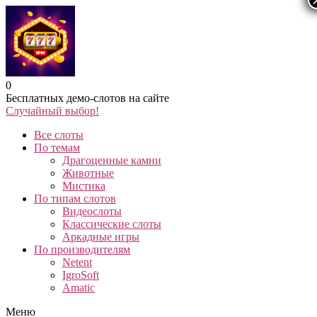
0
Бесплатных демо-слотов на сайте
Случайный выбор!
Все слоты
По темам
Драгоценные камни
Животные
Мистика
По типам слотов
Видеослоты
Классические слоты
Аркадные игры
По производителям
Netent
IgroSoft
Amatic
Меню