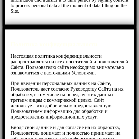
to process personal data at the moment of data filling on the
Site.
Политика конфиденциальности
Настоящая политика конфиденциальности
распространяется на всех посетителей и пользователей
Cайта. Пользователю сайта необходимо внимательно
ознакомиться с настоящими Условиями.
При введении персональных данных на Сайте,
Пользователь дает согласие Руководству Сайта на их
обработку, в том числе на передачу этих данных
третьим лицам с коммерческой целью. Cайт
использует всю добровольно предоставленную
Пользователем информацию для обработки и
предоставления информационных услуг.
Вводя свои данные и дав согласие на их обработку,
Пользователь понимает и полностью принимает на
себя риски передачи такой информации третьим