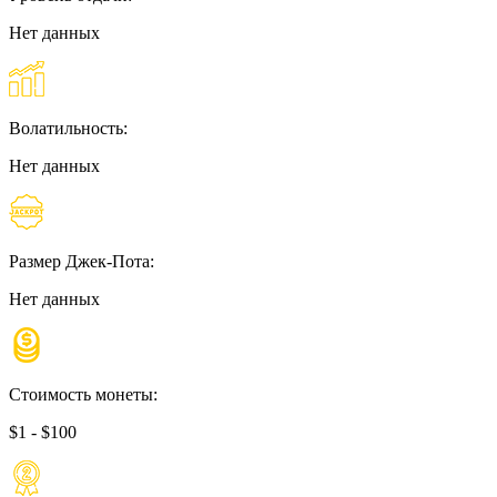
Нет данных
Волатильность:
Нет данных
Размер Джек-Пота:
Нет данных
Стоимость монеты:
$1 - $100