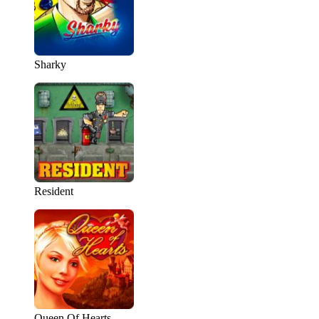
Sharky
Resident
Queen Of Hearts