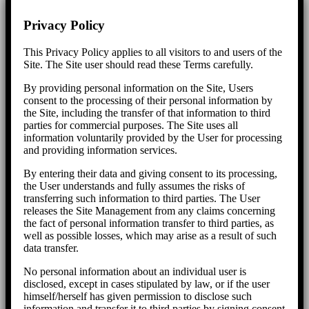
Privacy Policy
This Privacy Policy applies to all visitors to and users of the
Site. The Site user should read these Terms carefully.
By providing personal information on the Site, Users
consent to the processing of their personal information by
the Site, including the transfer of that information to third
parties for commercial purposes. The Site uses all
information voluntarily provided by the User for processing
and providing information services.
By entering their data and giving consent to its processing,
the User understands and fully assumes the risks of
transferring such information to third parties. The User
releases the Site Management from any claims concerning
the fact of personal information transfer to third parties, as
well as possible losses, which may arise as a result of such
data transfer.
No personal information about an individual user is
disclosed, except in cases stipulated by law, or if the user
himself/herself has given permission to disclose such
information and transfer it to third parties by signing consent