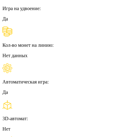
Игра на удвоение:
Да
Кол-во монет на линию:
Нет данных
Автоматическая игра:
Да
3D-автомат:
Нет