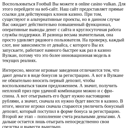
Воспользоваться Football Вы можете в online casino vulkan. Для
этого перейдите на веб-сайт. Наш сайт предоставляет прямые
ссылки для действующих клонов казино. При том,
существуют и альтернативные проекты, но в данном случае
Вас ожидает действительно повышенный функционал,
оперативные выводы денег с сайта и круглосуточная работа
службы поддержки. И разница весьма значительная, она
просто удивляет рядового пользователя. На проверку, каждый
слот, вне зависимости от девайса, с которого Вы их
запускаете, работают намного быстрее как раз в казино
Вулкан, потому что это более инновационная модель в
текущих реалиях.
Интересно, многие игровые заведения отличаются тем, что
дают деньги в виде бонусов за регистрацию. А вот в Вулкане
не обязательно вносить первый депозит, чтобы
воспользоваться таким предложением. А значит, получить
неплохой приз при удачной комбинации можно и с фри-
спина. А вот отыгрывать его будет нужно настоящими
рублями, а значит, сначала их нужно будет ввести в казино. В
итоге, многие игроки сначала стараются увеличить бонусный
депозит, который поступил в форме бонуса за регистрацию.
Второй же этап – пополнение счета реальными деньгами. А
дальше остается лишь отыграть непосредственно свои
средства и вывести выигрыш.