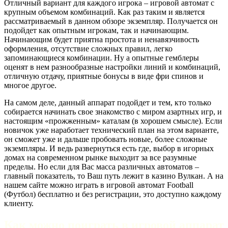
Отличный вариант для каждого игрока – игровой автомат с
крупным объемом комбинаций. Как раз таким и является
рассматриваемый в данном обзоре экземпляр. Получается он
подойдет как опытным игрокам, так и начинающим.
Начинающим будет приятна простота и ненавязчивость
оформления, отсутствие сложных правил, легко
запоминающиеся комбинации. Ну а опытные гемблеры
оценят в нем разнообразные настройки линий и комбинаций,
отличную отдачу, приятные бонусы в виде фри спинов и
многое другое.
На самом деле, данный аппарат подойдет и тем, кто только
собирается начинать свое знакомство с миром азартных игр, и
настоящим «прожженным» каталам (в хорошем смысле). Если
новичок уже наработает технический план на этом варианте,
он сможет уже и дальше пробовать новые, более сложные
экземпляры. И ведь развернуться есть где, выбор в игорных
домах на современном рынке выходит за все разумные
пределы. Но если для Вас масса различных автоматов –
главный показатель, то Ваш путь лежит в казино Вулкан. А на
нашем сайте можно играть в игровой автомат Football
(Футбол) бесплатно и без регистрации, это доступно каждому
клиенту.
Как можно поиграть в игровой аппарат