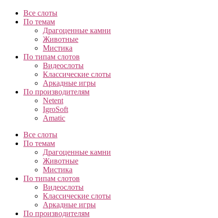
Все слоты
По темам
Драгоценные камни
Животные
Мистика
По типам слотов
Видеослоты
Классические слоты
Аркадные игры
По производителям
Netent
IgroSoft
Amatic
Все слоты
По темам
Драгоценные камни
Животные
Мистика
По типам слотов
Видеослоты
Классические слоты
Аркадные игры
По производителям