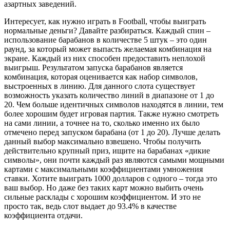
азартных заведений.
Интересует, как нужно играть в Football, чтобы выиграть
нормальные деньги? Давайте разбираться. Каждый спин –
использование барабанов в количестве 5 штук – это один
раунд, за который может выпасть желаемая комбинация на
экране. Каждый из них способен предоставить неплохой
выигрыш. Результатом запуска барабанов является
комбинация, которая оценивается как набор символов,
выстроенных в линию. Для данного слота существует
возможность указать количество линий в диапазоне от 1 до
20. Чем больше идентичных символов находятся в линии, тем
более хорошим будет игровая партия. Также нужно смотреть
на сами линии, а точнее на то, сколько именно их было
отмечено перед запуском барабана (от 1 до 20). Лучше делать
данный выбор максимально взвешено. Чтобы получить
действительно крупный приз, ищите на барабанах «дикие
символы», они почти каждый раз являются самыми мощными
картами с максимальными коэффициентами умножения
ставки. Хотите выиграть 1000 долларов с одного – тогда это
ваш выбор. Но даже без таких карт можно выбить очень
сильные расклады с хорошим коэффициентом. И это не
просто так, ведь слот выдает до 93.4% в качестве
коэффициента отдачи.