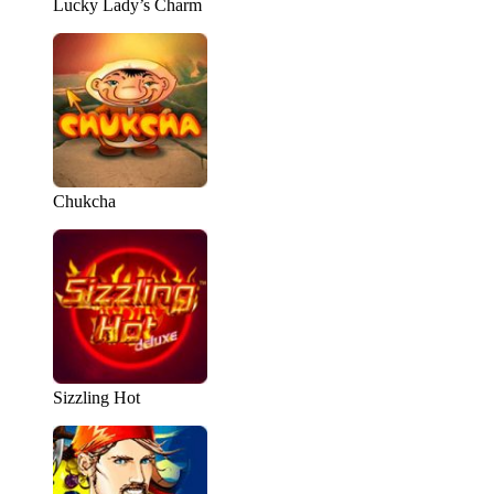
Lucky Lady’s Charm
Chukcha
Sizzling Hot