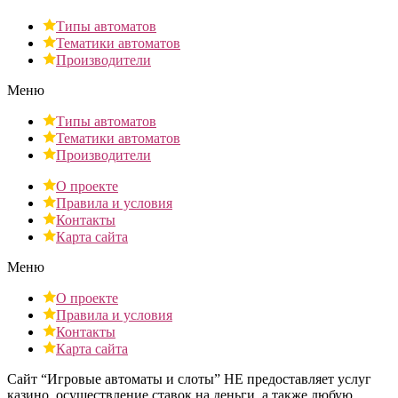
Типы автоматов
Тематики автоматов
Производители
Меню
Типы автоматов
Тематики автоматов
Производители
О проекте
Правила и условия
Контакты
Карта сайта
Меню
О проекте
Правила и условия
Контакты
Карта сайта
Сайт “Игровые автоматы и слоты” НЕ предоставляет услуг
казино, осуществление ставок на деньги, а также любую