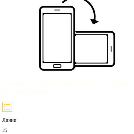
Основные характеристики слота Alaxe
in Zombieland
Линии:
25