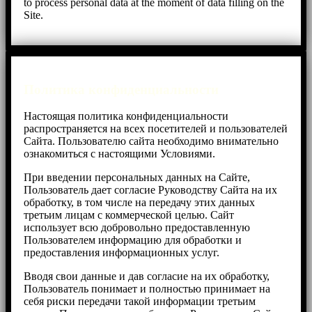
to process personal data at the moment of data filling on the
Site.
Политика конфиденциальности
Настоящая политика конфиденциальности
распространяется на всех посетителей и пользователей
Cайта. Пользователю сайта необходимо внимательно
ознакомиться с настоящими Условиями.
При введении персональных данных на Сайте,
Пользователь дает согласие Руководству Сайта на их
обработку, в том числе на передачу этих данных
третьим лицам с коммерческой целью. Cайт
использует всю добровольно предоставленную
Пользователем информацию для обработки и
предоставления информационных услуг.
Вводя свои данные и дав согласие на их обработку,
Пользователь понимает и полностью принимает на
себя риски передачи такой информации третьим