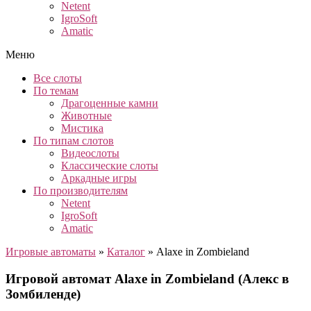
Netent
IgroSoft
Amatic
Меню
Все слоты
По темам
Драгоценные камни
Животные
Мистика
По типам слотов
Видеослоты
Классические слоты
Аркадные игры
По производителям
Netent
IgroSoft
Amatic
Игровые автоматы
»
Каталог
»
Alaxe in Zombieland
Игровой автомат Alaxe in Zombieland (Алекс в
Зомбиленде)