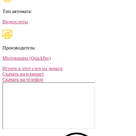
Тип автомата:
Видеослоты
Производитель:
Microgaming (Quickfire)
Играть в этот слот на деньги
Скачать на планшет
Скачать на телефон