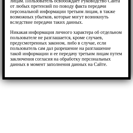
лицам. Пользователь освобождает Руководство Сайта
от любых претензий по поводу факта передачи
персональной информации третьим лицам, в также
возможных убытков, которые могут возникнуть
вследствие передачи таких данных.
Никакая информация личного характера об отдельном
пользователе не разглашается, кроме случаев,
предусмотренных законом, либо в случае, если
пользователь сам дал разрешение на разглашение
такой информации и ее передачу третьим лицам путем
заключения согласия на обработку персональных
данных в момент заполнения данных на Сайте.