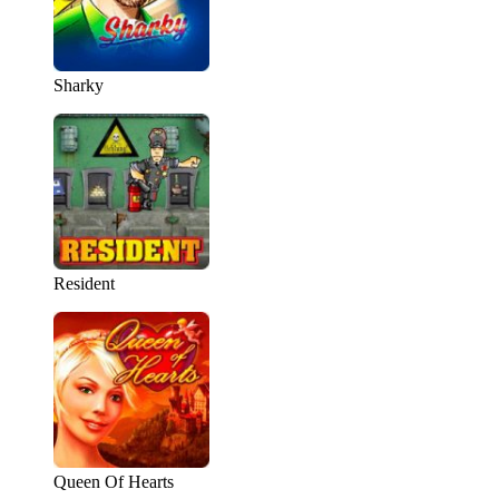
Sharky
Resident
Queen Of Hearts