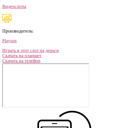
Видеослоты
Производитель:
Playson
Играть в этот слот на деньги
Скачать на планшет
Скачать на телефон