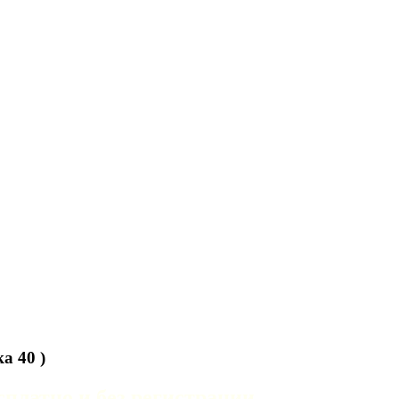
а 40 )
сплатно и без регистрации