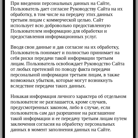
При введении персональных данных на Сайте,
Пользователь дает согласие Руководству Сайта на их
обработку, в том числе на передачу этих данных
третьим лицам с коммерческой целью. Cайт
использует всю добровольно предоставленную
Пользователем информацию для обработки и
предоставления информационных услуг.
Вводя свои данные и дав согласие на их обработку,
Пользователь понимает и полностью принимает на
себя риски передачи такой информации третьим
лицам. Пользователь освобождает Руководство Сайта
от любых претензий по поводу факта передачи
персональной информации третьим лицам, в также
возможных убытков, которые могут возникнуть
вследствие передачи таких данных.
Никакая информация личного характера об отдельном
пользователе не разглашается, кроме случаев,
предусмотренных законом, либо в случае, если
пользователь сам дал разрешение на разглашение
такой информации и ее передачу третьим лицам путем
заключения согласия на обработку персональных
данных в момент заполнения данных на Сайте.