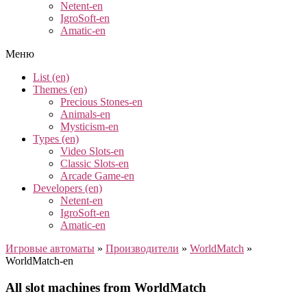
Netent-en
IgroSoft-en
Amatic-en
Меню
List (en)
Themes (en)
Precious Stones-en
Animals-en
Mysticism-en
Types (en)
Video Slots-en
Classic Slots-en
Arcade Game-en
Developers (en)
Netent-en
IgroSoft-en
Amatic-en
Игровые автоматы
»
Производители
»
WorldMatch
»
WorldMatch-en
All slot machines from WorldMatch