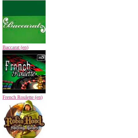
Baccarat (en)
French Roulette (en)