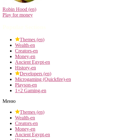
Robin Hood (en)
Play for money
Popular Sections
Themes (en)
Wealth-en
Creators-en
Money-en
Ancient Egypt-en
History-en
Developers (en)
Microgaming (Quickfire)-en
Playson-en
1×2 Gaming-en
Меню
Themes (en)
Wealth-en
Creators-en
Money-en
Ancient Egypt-en