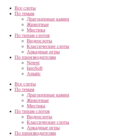
Все слоты
По темам
Драгоценные камни
Животные
Мистика
По типам слотов
Видеослоты
Классические слоты
Аркадные игры
По производителям
Netent
IgroSoft
Amatic
Все слоты
По темам
Драгоценные камни
Животные
Мистика
По типам слотов
Видеослоты
Классические слоты
Аркадные игры
По производителям