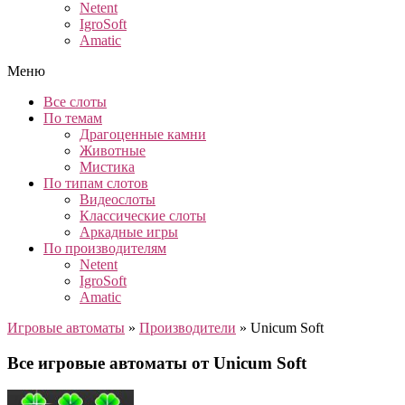
Netent
IgroSoft
Amatic
Меню
Все слоты
По темам
Драгоценные камни
Животные
Мистика
По типам слотов
Видеослоты
Классические слоты
Аркадные игры
По производителям
Netent
IgroSoft
Amatic
Игровые автоматы
»
Производители
»
Unicum Soft
Все игровые автоматы от Unicum Soft