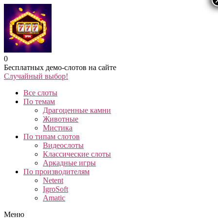
0
Бесплатных демо-слотов на сайте
Случайный выбор!
Все слоты
По темам
Драгоценные камни
Животные
Мистика
По типам слотов
Видеослоты
Классические слоты
Аркадные игры
По производителям
Netent
IgroSoft
Amatic
Меню