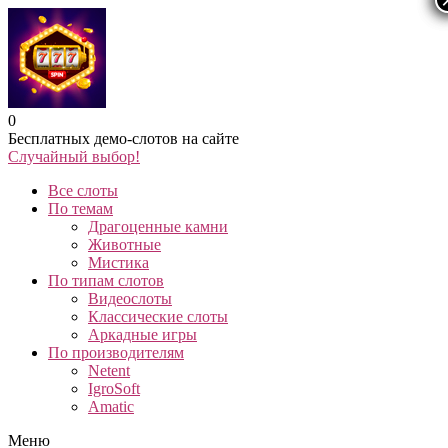
0
Бесплатных демо-слотов на сайте
Случайный выбор!
Все слоты
По темам
Драгоценные камни
Животные
Мистика
По типам слотов
Видеослоты
Классические слоты
Аркадные игры
По производителям
Netent
IgroSoft
Amatic
Меню