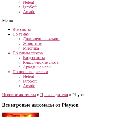
Netent
IgroSoft
Amatic
Меню
Все слоты
По темам
Драгоценные камни
Животные
Мистика
По типам слотов
Видеослоты
Классические слоты
Аркадные игры
По производителям
Netent
IgroSoft
Amatic
Игровые автоматы
»
Производители
»
Playson
Все игровые автоматы от Playson