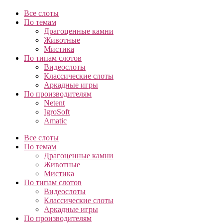
Все слоты
По темам
Драгоценные камни
Животные
Мистика
По типам слотов
Видеослоты
Классические слоты
Аркадные игры
По производителям
Netent
IgroSoft
Amatic
Все слоты
По темам
Драгоценные камни
Животные
Мистика
По типам слотов
Видеослоты
Классические слоты
Аркадные игры
По производителям