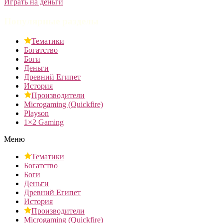
Играть на деньги
Популярные разделы
Тематики
Богатство
Боги
Деньги
Древний Египет
История
Производители
Microgaming (Quickfire)
Playson
1×2 Gaming
Меню
Тематики
Богатство
Боги
Деньги
Древний Египет
История
Производители
Microgaming (Quickfire)