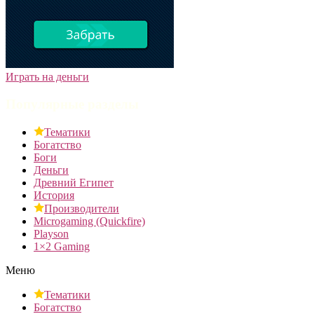
Играть на деньги
Популярные разделы
Тематики
Богатство
Боги
Деньги
Древний Египет
История
Производители
Microgaming (Quickfire)
Playson
1×2 Gaming
Меню
Тематики
Богатство