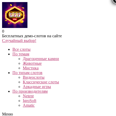
0
Бесплатных демо-слотов на сайте
Случайный выбор!
Все слоты
По темам
Драгоценные камни
Животные
Мистика
По типам слотов
Видеослоты
Классические слоты
Аркадные игры
По производителям
Netent
IgroSoft
Amatic
Меню