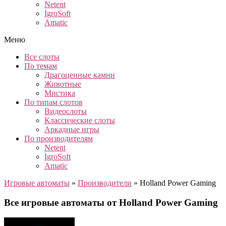
Netent
IgroSoft
Amatic
Меню
Все слоты
По темам
Драгоценные камни
Животные
Мистика
По типам слотов
Видеослоты
Классические слоты
Аркадные игры
По производителям
Netent
IgroSoft
Amatic
Игровые автоматы
»
Производители
»
Holland Power Gaming
Все игровые автоматы от Holland Power Gaming