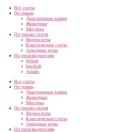
Все слоты
По темам
Драгоценные камни
Животные
Мистика
По типам слотов
Видеослоты
Классические слоты
Аркадные игры
По производителям
Netent
IgroSoft
Amatic
Все слоты
По темам
Драгоценные камни
Животные
Мистика
По типам слотов
Видеослоты
Классические слоты
Аркадные игры
По производителям